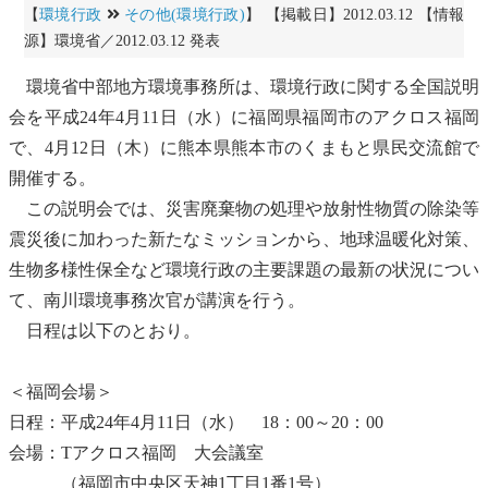
【
環境行政
その他(環境行政)
】 【掲載日】2012.03.12 【情報
源】環境省／2012.03.12 発表
環境省中部
地方環境事務所
は、環境行政に関する全国説明
会を平成24年4月11日（水）に福岡県福岡市のアクロス福岡
で、4月12日（木）に熊本県熊本市のくまもと県民交流館で
開催する。
この説明会では、災害
廃棄物
の処理や放射性物質の除染等
震災後に加わった新たなミッションから、
地球温暖化
対策、
生物多様性
保全など環境行政の主要課題の最新の状況につい
て、南川環境事務次官が講演を行う。
日程は以下のとおり。
＜福岡会場＞
日程：平成24年4月11日（水） 18：00～20：00
会場：Tアクロス福岡 大会議室
（福岡市中央区天神1丁目1番1号）