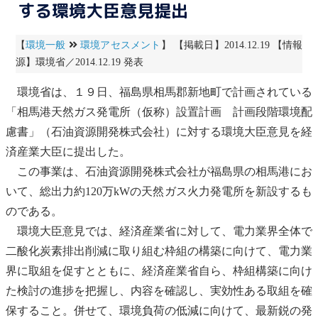
する環境大臣意見提出
【
環境一般
環境アセスメント
】 【掲載日】2014.12.19 【情報
源】環境省／2014.12.19 発表
環境省は、１９日、福島県相馬郡新地町で計画されている
「相馬港天然ガス発電所（仮称）設置計画 計画段階環境配
慮書」（石油資源開発株式会社）に対する環境大臣意見を経
済産業大臣に提出した。
この事業は、石油資源開発株式会社が福島県の相馬港にお
いて、総出力約120万kWの天然ガス火力発電所を新設するも
のである。
環境大臣意見では、経済産業省に対して、電力業界全体で
二酸化炭素
排出削減に取り組む枠組の構築に向けて、電力業
界に取組を促すとともに、経済産業省自ら、枠組構築に向け
た検討の進捗を把握し、内容を確認し、実効性ある取組を確
保すること。併せて、
環境負荷
の低減に向けて、最新鋭の発