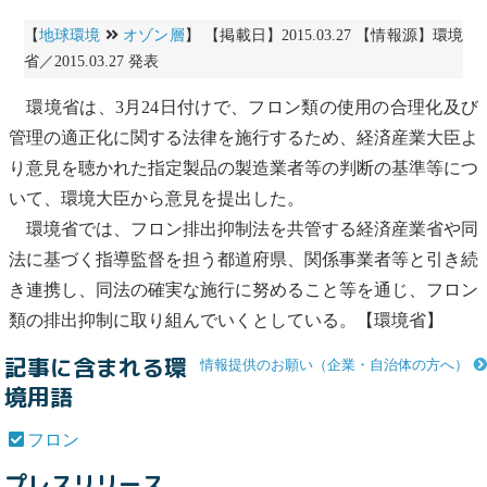
【
地球環境
オゾン層
】 【掲載日】2015.03.27 【情報源】環境
省／2015.03.27 発表
環境省は、3月24日付けで、
フロン
類の使用の合理化及び
管理の適正化に関する法律を施行するため、経済産業大臣よ
り意見を聴かれた指定製品の製造業者等の判断の基準等につ
いて、環境大臣から意見を提出した。
環境省では、
フロン
排出抑制法を共管する経済産業省や同
法に基づく指導監督を担う都道府県、関係事業者等と引き続
き連携し、同法の確実な施行に努めること等を通じ、
フロン
類の排出抑制に取り組んでいくとしている。【環境省】
記事に含まれる環
情報提供のお願い（企業・自治体の方へ）
境用語
フロン
プレスリリース