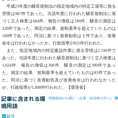
平成25年度の
騒音
規制法の指定地域内の特定工場等に係る
苦情は987件であった。当該年度に行われた
騒音
規制法に基
づく立入検査は684件、報告の徴収は180件、
騒音
の測定は
326件であった。測定の結果、規制基準を超えていたものは
180件であった。同法に基づく改善勧告は１件であり、改善
命令は行われなかったが、行政指導が831件行われた。
また、指定地域内の
特定建設作業
に係る苦情は2,196件で
あった。当該年度に行われた
騒音
規制法に基づく立入検査は
1,624件、報告の徴収は308件、
騒音
の測定は390件であっ
た。測定の結果、規制基準を超えていたものは83件であっ
た。同法に基づく改善勧告及び改善命令は行われなかった
が、行政指導が1,898件行われた。【環境省】
記事に含まれる環
情報提供のお願い（企業・自治体の方へ）
境用語
騒音