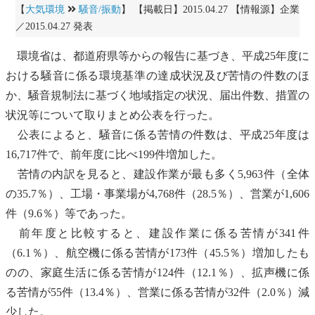
【
大気環境
騒音/振動
】 【掲載日】2015.04.27 【情報源】企業
／2015.04.27 発表
環境省は、都道府県等からの報告に基づき、平成25年度に
おける
騒音
に係る環境基準の達成状況及び苦情の件数のほ
か、
騒音
規制法に基づく地域指定の状況、届出件数、措置の
状況等について取りまとめ公表を行った。
公表によると、
騒音
に係る苦情の件数は、平成25年度は
16,717件で、前年度に比べ199件増加した。
苦情の内訳を見ると、建設作業が最も多く5,963件（全体
の35.7％）、工場・事業場が4,768件（28.5％）、営業が1,606
件（9.6％）等であった。
前年度と比較すると、建設作業に係る苦情が341件
（6.1％）、航空機に係る苦情が173件（45.5％）増加したも
のの、家庭生活に係る苦情が124件（12.1％）、拡声機に係
る苦情が55件（13.4％）、営業に係る苦情が32件（2.0％）減
少した。