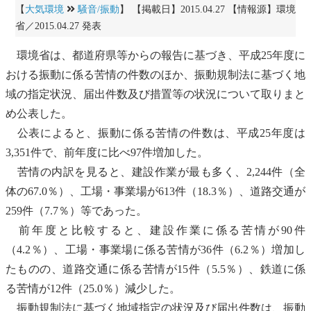
【
大気環境
騒音/振動
】 【掲載日】2015.04.27 【情報源】環境
省／2015.04.27 発表
環境省は、都道府県等からの報告に基づき、平成25年度に
おける
振動
に係る苦情の件数のほか、
振動
規制法に基づく地
域の指定状況、届出件数及び措置等の状況について取りまと
め公表した。
公表によると、
振動
に係る苦情の件数は、平成25年度は
3,351件で、前年度に比べ97件増加した。
苦情の内訳を見ると、建設作業が最も多く、2,244件（全
体の67.0％）、工場・事業場が613件（18.3％）、道路交通が
259件（7.7％）等であった。
前年度と比較すると、建設作業に係る苦情が90件
（4.2％）、工場・事業場に係る苦情が36件（6.2％）増加し
たものの、道路交通に係る苦情が15件（5.5％）、鉄道に係
る苦情が12件（25.0％）減少した。
振動
規制法に基づく地域指定の状況及び届出件数は、
振動