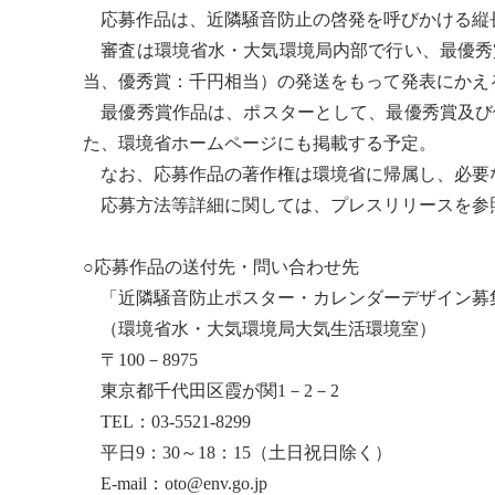
応募作品は、
近隣騒音
防止の啓発を呼びかける縦
審査は環境省水・大気環境局内部で行い、最優秀賞
当、優秀賞：千円相当）の発送をもって発表にかえ
最優秀賞作品は、ポスターとして、最優秀賞及び
た、環境省ホームページにも掲載する予定。
なお、応募作品の著作権は環境省に帰属し、必要
応募方法等詳細に関しては、プレスリリースを参
○応募作品の送付先・問い合わせ先
「
近隣騒音
防止ポスター・カレンダーデザイン募
（環境省水・大気環境局大気生活環境室）
〒100－8975
東京都千代田区霞が関1－2－2
TEL：03-5521-8299
平日9：30～18：15（土日祝日除く）
E-mail：oto@env.go.jp