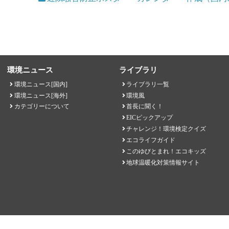
環境ニュース
ライブラリ
環境ニュース[国内]
ライブラリ一覧
環境ニュース[海外]
環境風
カテゴリーについて
首長に聞く！
EICピックアップ
チャレンジ！環境検定クイズ
エコライフガイド
このゆびとまれ！エコキッズ
地球温暖化対策情報サイト
EICネット 一般財団法人環境イノベーション情報機構