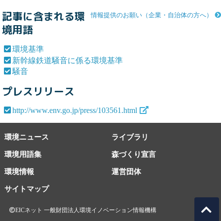
記事に含まれる環
情報提供のお願い（企業・自治体の方へ）
境用語
環境基準
新幹線鉄道騒音に係る環境基準
騒音
プレスリリース
http://www.env.go.jp/press/103561.html
環境ニュース
ライブラリ
環境用語集
森づくり宣言
環境情報
運営団体
サイトマップ
EICネット 一般財団法人環境イノベーション情報機構