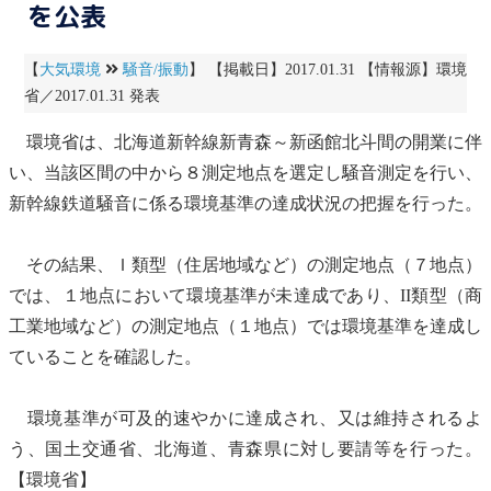
を公表
【
大気環境
騒音/振動
】 【掲載日】2017.01.31 【情報源】環境
省／2017.01.31 発表
環境省は、北海道新幹線新青森～新函館北斗間の開業に伴
い、当該区間の中から８測定地点を選定し
騒音
測定を行い、
新幹線鉄道
騒音
に係る
環境基準
の達成状況の把握を行った。
その結果、Ｉ類型（住居地域など）の測定地点（７地点）
では、１地点において
環境基準
が未達成であり、II類型（商
工業地域など）の測定地点（１地点）では
環境基準
を達成し
ていることを確認した。
環境基準
が可及的速やかに達成され、又は維持されるよ
う、国土交通省、北海道、青森県に対し要請等を行った。
【環境省】