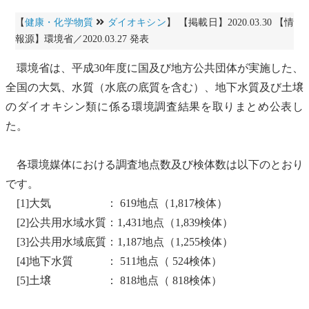
【
健康・化学物質
ダイオキシン
】 【掲載日】2020.03.30 【情
報源】環境省／2020.03.27 発表
環境省は、平成30年度に国及び地方公共団体が実施した、
全国の大気、水質（水底の
底質
を含む）、
地下水
質及び土壌
の
ダイオキシン類
に係る環境調査結果を取りまとめ公表し
た。
各環境媒体における調査地点数及び検体数は以下のとおり
です。
[1]大気 ： 619地点（1,817検体）
[2]
公共用水域
水質：1,431地点（1,839検体）
[3]
公共用水域
底質
：1,187地点（1,255検体）
[4]
地下水
質 ： 511地点（ 524検体）
[5]土壌 ： 818地点（ 818検体）