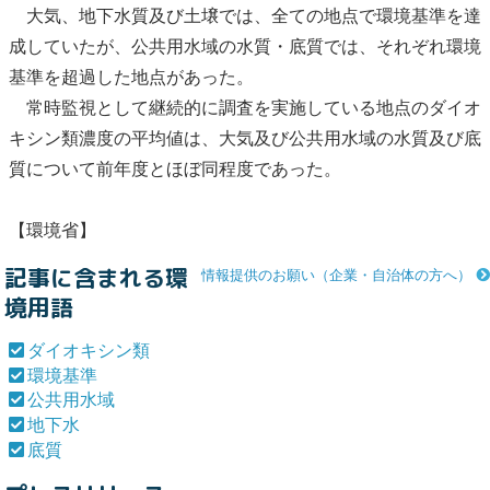
大気、
地下水
質及び土壌では、全ての地点で
環境基準
を達
成していたが、
公共用水域
の水質・
底質
では、それぞれ
環境
基準
を超過した地点があった。
常時監視として継続的に調査を実施している地点の
ダイオ
キシン類
濃度の平均値は、大気及び
公共用水域
の水質及び
底
質
について前年度とほぼ同程度であった。
【環境省】
記事に含まれる環
情報提供のお願い（企業・自治体の方へ）
境用語
ダイオキシン類
環境基準
公共用水域
地下水
底質