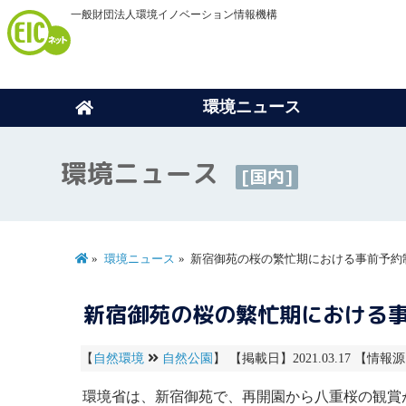
一般財団法人環境イノベーション情報機構
環境ニュース
環境ニュース
[国内]
環境ニュース
新宿御苑の桜の繁忙期における事前予約
新宿御苑の桜の繁忙期における
【
自然環境
自然公園
】 【掲載日】2021.03.17 【情報源
環境省は、
新宿御苑
で、再開園から八重桜の観賞