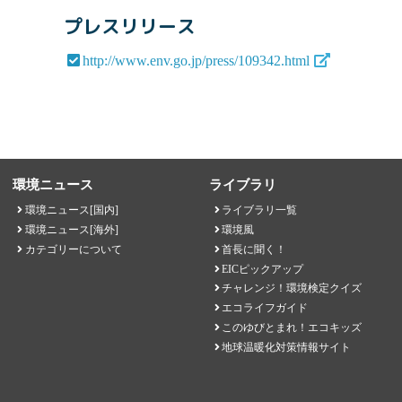
プレスリリース
http://www.env.go.jp/press/109342.html
環境ニュース
ライブラリ
環境ニュース[国内]
ライブラリ一覧
環境ニュース[海外]
環境風
カテゴリーについて
首長に聞く！
EICピックアップ
チャレンジ！環境検定クイズ
エコライフガイド
このゆびとまれ！エコキッズ
地球温暖化対策情報サイト