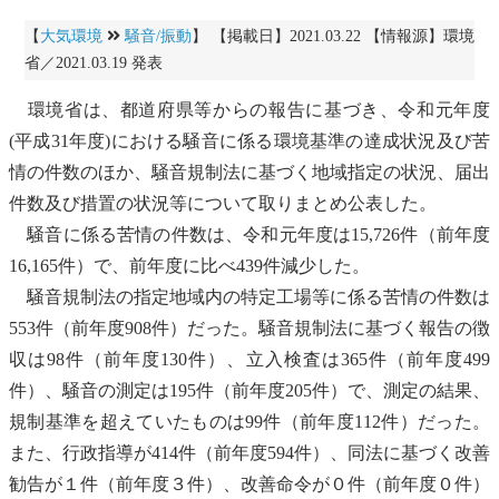
【
大気環境
騒音/振動
】 【掲載日】2021.03.22 【情報源】環境
省／2021.03.19 発表
環境省は、都道府県等からの報告に基づき、令和元年度
(平成31年度)における
騒音
に係る環境基準の達成状況及び苦
情の件数のほか、
騒音
規制法に基づく地域指定の状況、届出
件数及び措置の状況等について取りまとめ公表した。
騒音
に係る苦情の件数は、令和元年度は15,726件（前年度
16,165件）で、前年度に比べ439件減少した。
騒音
規制法の指定地域内の特定工場等に係る苦情の件数は
553件（前年度908件）だった。
騒音
規制法に基づく報告の徴
収は98件（前年度130件）、立入検査は365件（前年度499
件）、
騒音
の測定は195件（前年度205件）で、測定の結果、
規制基準を超えていたものは99件（前年度112件）だった。
また、行政指導が414件（前年度594件）、同法に基づく改善
勧告が１件（前年度３件）、改善命令が０件（前年度０件）