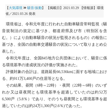
【
大気環境
騒音/振動
】 【掲載日】2021.03.29 【情報源】環境
省／2021.03.26 発表
環境省は、令和元年度に行われた
自動車
騒音
常時監視（
騒
音
規制法の規定に基づき、都道府県及び市（特別区を含
む。）により
自動車
騒音
の状況が監視されるもの）の報告に
基づき、全国の自動車交通
騒音
の状況について取りまとめ公
表した。
令和元年度は、全国845地方公共団体において、
騒音
に係
る
環境基準
の達成状況の評価が実施された。
評価対象の合計は、道路延長66,536kmに面する地域におけ
る、約911万3,400戸の住居等となる。
その結果、昼間（6時～22時）・夜間（22時～6時）のいず
れか又は昼夜間とも
環境基準
を超過していたのは約52万
6,500戸（5.8％）であり、そのうち昼夜間とも
環境基準
を超
過していたのは約24万1,300戸(2.6％)であった。