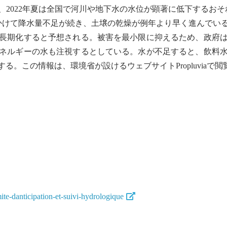
2022年夏は全国で
河川
や
地下水
の水位が顕著に低下するおそ
かけて降水量不足が続き、土壌の乾燥が例年より早く進んでい
長期化すると予想される。被害を最小限に抑えるため、政府
ネルギーの水も注視するとしている。水が不足すると、飲料
。この情報は、環境省が設けるウェブサイトPropluviaで閲
te-danticipation-et-suivi-hydrologique