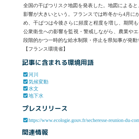
全国の干ばつリスク地図を発表した。地図によると、
影響が大きいという。フランスでは昨冬から4月に
め、干ばつは今後さらに頻度と程度を増し、期間も
公衆衛生への影響を監視・警戒しながら、農業やエ
段階的かつ一時的な給水制限・停止を県知事が発動する
【フランス環境省】
記事に含まれる環境用語
河川
気候変動
水文
地下水
プレスリリース
https://www.ecologie.gouv.fr/secheresse-reunion-du-comi
関連情報