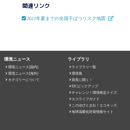
関連リンク
2022年夏までの全国干ばつリスク地図
環境ニュース
ライブラリ
環境ニュース[国内]
ライブラリ一覧
環境ニュース[海外]
環境風
カテゴリーについて
首長に聞く！
EICピックアップ
チャレンジ！環境検定クイズ
エコライフガイド
このゆびとまれ！エコキッズ
地球温暖化対策情報サイト