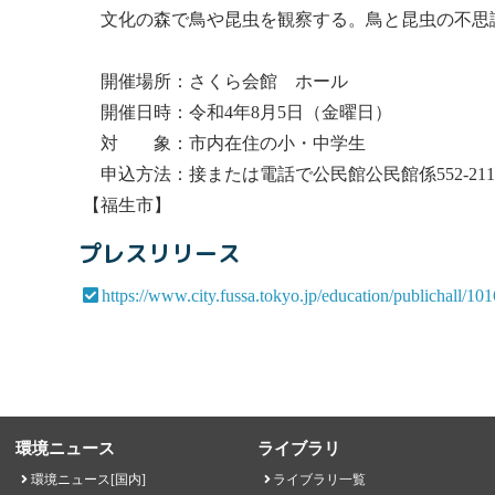
文化の森で鳥や昆虫を観察する。鳥と昆虫の不思
開催場所：さくら会館 ホール
開催日時：令和4年8月5日（金曜日）
対 象：市内在住の小・中学生
申込方法：接または電話で公民館公民館係552-211
【福生市】
プレスリリース
https://www.city.fussa.tokyo.jp/education/publichall/10
環境ニュース
ライブラリ
環境ニュース[国内]
ライブラリ一覧