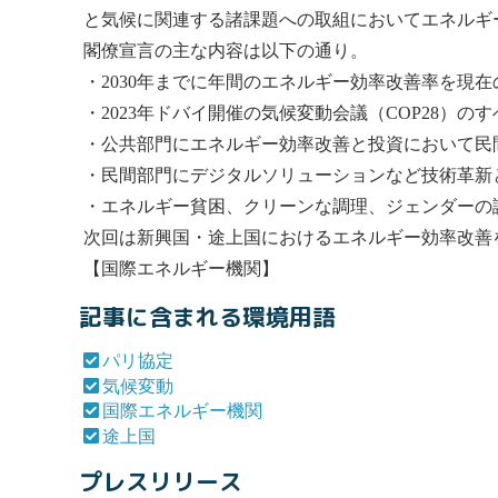
と気候に関連する諸課題への取組においてエネルギ
閣僚宣言の主な内容は以下の通り。
・2030年までに年間のエネルギー効率改善率を現在
・2023年ドバイ開催の
気候変動
会議（COP28）の
・公共部門にエネルギー効率改善と投資において民
・民間部門にデジタルソリューションなど技術革新
・エネルギー貧困、クリーンな調理、ジェンダーの
次回は新興国・
途上国
におけるエネルギー効率改善
【
国際エネルギー機関
】
記事に含まれる環境用語
パリ協定
気候変動
国際エネルギー機関
途上国
プレスリリース