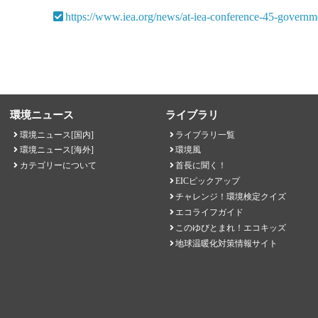
https://www.iea.org/news/at-iea-conference-45-governm
環境ニュース
ライブラリ
環境ニュース[国内]
ライブラリ一覧
環境ニュース[海外]
環境風
カテゴリーについて
首長に聞く！
EICピックアップ
チャレンジ！環境検定クイズ
エコライフガイド
このゆびとまれ！エコキッズ
地球温暖化対策情報サイト