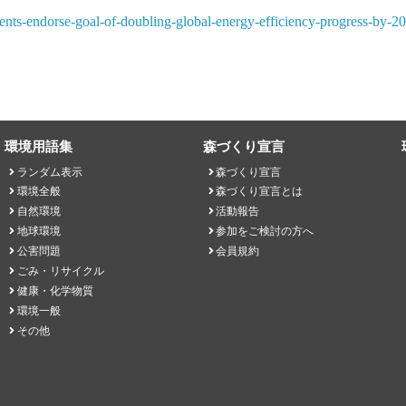
ents-endorse-goal-of-doubling-global-energy-efficiency-progress-by-2
環境用語集
森づくり宣言
ランダム表示
森づくり宣言
環境全般
森づくり宣言とは
自然環境
活動報告
地球環境
参加をご検討の方へ
公害問題
会員規約
ごみ・リサイクル
健康・化学物質
環境一般
その他