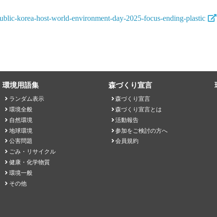
public-korea-host-world-environment-day-2025-focus-ending-plastic
環境用語集
森づくり宣言
ランダム表示
森づくり宣言
環境全般
森づくり宣言とは
自然環境
活動報告
地球環境
参加をご検討の方へ
公害問題
会員規約
ごみ・リサイクル
健康・化学物質
環境一般
その他