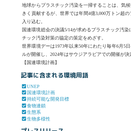
地球からプラスチック汚染を一掃することは、気候
きく貢献するが、世界では年間4億3,000万トン
入り込む。
国連環境総会の決議5/14が求めるプラスチック汚
チック汚染対策の協定の策定をめざす。
世界環境デーは1973年以来50年にわたり毎年6
ルが開催し、2024年はサウジアラビアでの開催が
【
国連環境計画
】
記事に含まれる環境用語
UNEP
国連環境計画
持続可能な開発目標
食物連鎖
生態系
生物多様性
プレスリリース