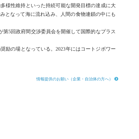
物多様性
維持といった
持続可能な開発目標
の達成に大
、ごみとなって海に流れ込み、人間の
食物連鎖
の中にも
国が第5回政府間交渉委員会を開催して国際的なプラス
奨励の場となっている。2023年にはコートジボワー
情報提供のお願い（企業・自治体の方へ）