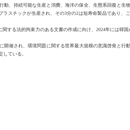
行動、持続可能な生産と消費、海洋の保全、
生態系
回復と
生
超のプラスチックが生産され、その3分の2は短寿命製品であり
染に関する法的拘束力のある文書の作成に向け、2024年には韓
月5日に開催され、環境問題に関する世界最大規模の意識啓発と行動
決定している。