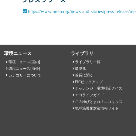
https://www.unep.org/news-and-stories/press-release/re
環境ニュース
ライブラリ
環境ニュース[国内]
ライブラリ一覧
環境ニュース[海外]
環境風
カテゴリーについて
首長に聞く！
EICピックアップ
チャレンジ！環境検定クイズ
エコライフガイド
このゆびとまれ！エコキッズ
地球温暖化対策情報サイト