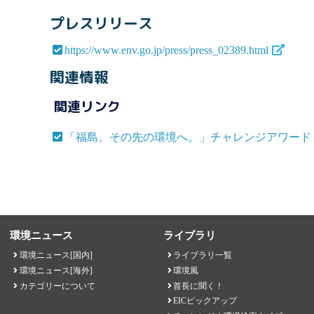
プレスリリース
https://www.env.go.jp/press/press_02389.html
関連情報
関連リンク
「福島、その先の環境へ。」チャレンジアワード
環境ニュース
ライブラリ
環境ニュース[国内]
ライブラリ一覧
環境ニュース[海外]
環境風
カテゴリーについて
首長に聞く！
EICピックアップ