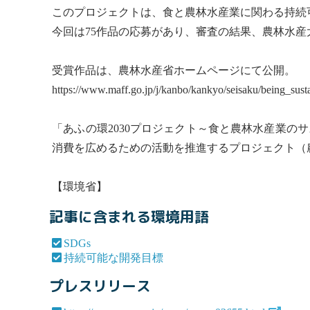
このプロジェクトは、食と農林水産業に関わる持続
今回は75作品の応募があり、審査の結果、農林水
受賞作品は、農林水産省ホームページにて公開。
https://www.maff.go.jp/j/kanbo/kankyo/seisaku/being_sust
「あふの環2030プロジェクト～食と農林水産業の
消費を広めるための活動を推進するプロジェクト（農
【環境省】
記事に含まれる環境用語
SDGs
持続可能な開発目標
プレスリリース