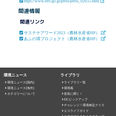
https://www.env.go.jp/press/press_02655.html
関連情報
関連リンク
サステナアワード2023（農林水産省HP）
あふの環プロジェクト（農林水産省HP）
環境ニュース
ライブラリ
環境ニュース[国内]
ライブラリ一覧
環境ニュース[海外]
環境風
カテゴリーについて
首長に聞く！
EICピックアップ
チャレンジ！環境検定クイズ
エコライフガイド