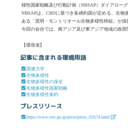
様性
国家戦略及び行動計画（NBSAP）ダイアロー
NBSAPは、CBDに基づき各締約国が定める、
生物
ある「昆明・モントリオール
生物多様性
枠組」が採
今回の会合では、南アジア及び東アジア地域の政府
【環境省】
記事に含まれる環境用語
国連大学
生物多様性
生物多様性の保全
生物多様性国家戦略
生物多様性条約
プレスリリース
https://www.env.go.jp/press/press_02674.html