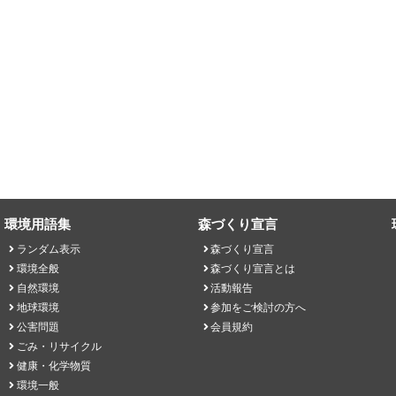
環境用語集
森づくり宣言
ランダム表示
森づくり宣言
環境全般
森づくり宣言とは
自然環境
活動報告
地球環境
参加をご検討の方へ
公害問題
会員規約
ごみ・リサイクル
健康・化学物質
環境一般