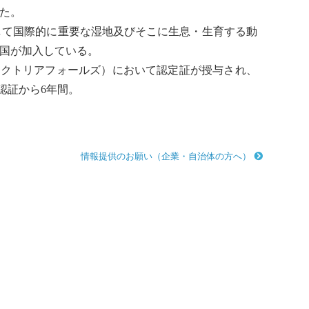
た。
して
国際的に重要な湿地
及びそこに生息・生育する動
 か国が加入している。
国・ビクトリアフォールズ）において認定証が授与され、
認証から6年間。
情報提供のお願い（企業・自治体の方へ）