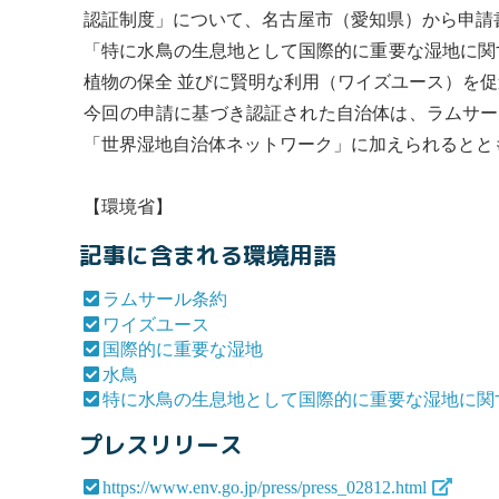
認証制度」について、名古屋市（愛知県）から申請
「特に
水鳥
の生息地として
国際的に重要な湿地
に関
植物の保全 並びに賢明な利用（
ワイズユース
）を促
今回の申請に基づき認証された自治体は、
ラムサー
「世界湿地自治体ネットワーク」に加えられるとと
【環境省】
記事に含まれる環境用語
ラムサール条約
ワイズユース
国際的に重要な湿地
水鳥
特に水鳥の生息地として国際的に重要な湿地に関
プレスリリース
https://www.env.go.jp/press/press_02812.html