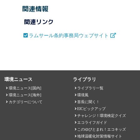
関連情報
関連リンク
ラムサール条約事務局ウェブサイト
環境ニュース
ライブラリ
環境ニュース[国内]
ライブラリ一覧
環境ニュース[海外]
環境風
カテゴリーについて
首長に聞く！
EICピックアップ
チャレンジ！環境検定クイズ
エコライフガイド
このゆびとまれ！エコキッズ
地球温暖化対策情報サイト