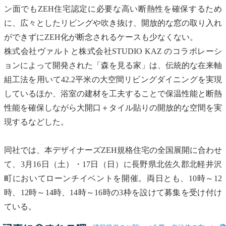
ン面でも
ZEH
住宅認定に必要な高い断熱性を確保するため
に、広々としたリビングや吹き抜け、開放的な窓の取り入れ
ができずに
ZEH
化が断念されるケースも少なくない。
株式会社ヴァルトと株式会社STUDIO KAZ のコラボレーシ
ョンによって開発された「森を見る家」は、伝統的な在来軸
組工法を用いて42.2平米の大空間リビングダイニングを実現
しているほか、浴室の建材を工夫することで保温性能と断熱
性能を確保しながら大開口＋タイル貼りの開放的な空間を実
現するなどした。
同社では、本デザイナーズ
ZEH
規格住宅の全国展開に合わせ
て、3月16日（土）・17日（日）に長野県北佐久郡北軽井沢
町においてローンチイベントを開催。両日とも、10時～12
時、12時～14時、14時～16時の3枠を設けて募集を受け付け
ている。