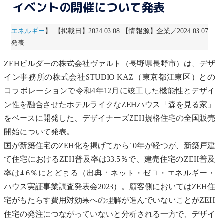
イベントの開催について発表
エネルギー
】 【掲載日】2024.03.08 【情報源】企業／2024.03.07
発表
ZEH
ビルダーの株式会社ヴァルト（長野県長野市）は、デザ
イン事務所の株式会社STUDIO KAZ（東京都江東区）との
コラボレーションで令和4年12月に竣工した機能性とデザイ
ン性を融合させたホテルライクな
ZEH
ハウス「森を見る家」
をベースに開発した、デザイナーズ
ZEH
規格住宅の全国販売
開始について発表。
国が新築住宅の
ZEH
化を掲げてから10年が経つが、新築戸建
て住宅における
ZEH
普及率は33.5％で、建売住宅の
ZEH
普及
率は4.6％にとどまる（出典：
ネット・ゼロ・エネルギー・
ハウス
実証事業調査発表会2023）。顧客側においては
ZEH
住
宅がもたらす費用対効果への理解が進んでいないことが
ZEH
住宅の発注につながっていないと分析される一方で、デザイ