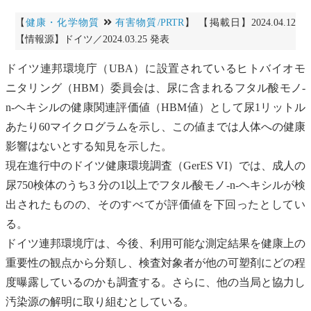
【
健康・化学物質
有害物質/PRTR
】 【掲載日】2024.04.12
【情報源】ドイツ／2024.03.25 発表
ドイツ連邦環境庁（UBA）に設置されているヒトバイオモ
ニタリング（HBM）委員会は、尿に含まれるフタル酸モノ-
n-ヘキシルの健康関連評価値（HBM値）として尿1リットル
あたり60マイクログラムを示し、この値までは人体への健康
影響はないとする知見を示した。
現在進行中のドイツ健康環境調査（GerES VI）では、成人の
尿750検体のうち3 分の1以上でフタル酸モノ-n-ヘキシルが検
出されたものの、そのすべてが評価値を下回ったとしてい
る。
ドイツ連邦環境庁は、今後、利用可能な測定結果を健康上の
重要性の観点から分類し、検査対象者が他の
可塑剤
にどの程
度曝露しているのかも調査する。さらに、他の当局と協力し
汚染源の解明に取り組むとしている。