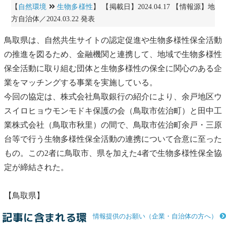
【
自然環境
生物多様性
】 【掲載日】2024.04.17 【情報源】地
方自治体／2024.03.22 発表
鳥取県は、自然
共生
サイトの認定促進や
生物多様性
保全活動
の推進を図るため、金融機関と連携して、地域で
生物多様性
保全活動に取り組む団体と
生物多様性
の保全に関心のある企
業をマッチングする事業を実施している。
今回の協定は、株式会社鳥取銀行の紹介により、余戸地区ウ
スイロヒョウモンモドキ保護の会（鳥取市佐治町）と田中工
業株式会社（鳥取市秋里）の間で、鳥取市佐治町余戸・三原
台等で行う
生物多様性
保全活動の連携について合意に至った
もの。この2者に鳥取市、県を加えた4者で
生物多様性
保全協
定が締結された。
【鳥取県】
記事に含まれる環
情報提供のお願い（企業・自治体の方へ）