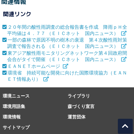
関連情報
関連リンク
２０年間の酸性雨調査の総合報告書を作成 降雨ｐＨ全
平均値は４．７７ （ＥＩＣネット 国内ニュース）
一部の森林で原因不明の樹木の衰退 第４次酸性雨対策
調査で報告される （ＥＩＣネット 国内ニュース）
東アジア酸性雨モニタリングネットワーク第４回政府間
会合がタイで開催 （ＥＩＣネット 国内ニュース）
ＥＡＮＥＴホームページ
環境省 持続可能な開発に向けた国際環境協力（ＥＡＮ
ＥＴ情報あり）
環境ニュース
ライブラリ
環境用語集
森づくり宣言
環境情報
運営団体
サイトマップ