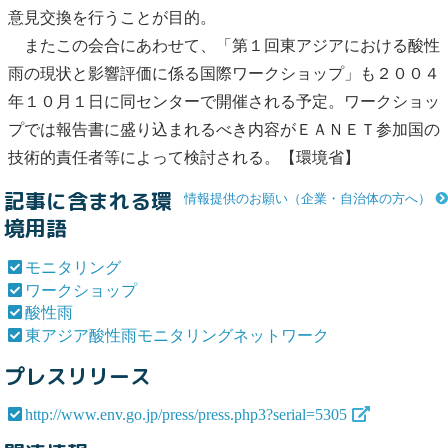
意見交換を行うことが目的。
またこの会合にあわせて、「第１回東アジアにおける
酸性
雨
の現状と影響評価に係る国際
ワークショップ
」も２００４
年１０月１日に同センターで開催される予定。
ワークショッ
プ
では報告書に盛り込まれるべき内容がＥＡＮＥＴ参加国の
技術的責任者等によって検討される。【環境省】
記事に含まれる環
情報提供のお願い（企業・自治体の方へ）
境用語
モニタリング
ワークショップ
酸性雨
東アジア酸性雨モニタリングネットワーク
プレスリリース
http://www.env.go.jp/press/press.php3?serial=5305