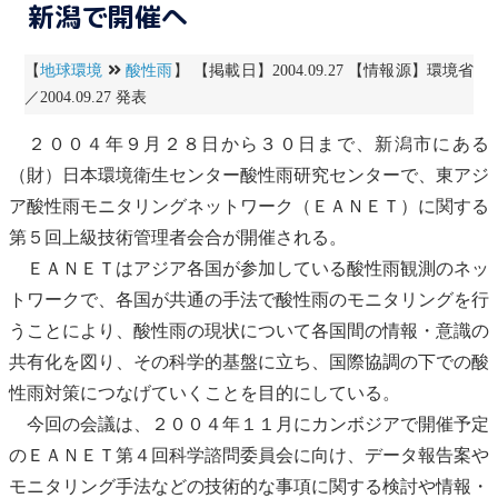
新潟で開催へ
【
地球環境
酸性雨
】 【掲載日】2004.09.27 【情報源】環境省
／2004.09.27 発表
２００４年９月２８日から３０日まで、新潟市にある
（財）日本環境衛生センター
酸性雨
研究センターで、東アジ
ア
酸性雨
モニタリング
ネットワーク（ＥＡＮＥＴ）に関する
第５回上級技術管理者会合が開催される。
ＥＡＮＥＴはアジア各国が参加している
酸性雨
観測のネッ
トワークで、各国が共通の手法で
酸性雨
の
モニタリング
を行
うことにより、
酸性雨
の現状について各国間の情報・意識の
共有化を図り、その科学的基盤に立ち、国際協調の下での
酸
性雨
対策につなげていくことを目的にしている。
今回の会議は、２００４年１１月にカンボジアで開催予定
のＥＡＮＥＴ第４回科学諮問委員会に向け、データ報告案や
モニタリング
手法などの技術的な事項に関する検討や情報・