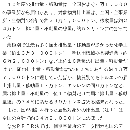
１５年度の排出量・移動量は、全国およそ４万１，０００
の事業所から届出があり、対象物質排出量は、全国・全事業
所・全物質の合計で約２９万１，０００トン、移動量は約２
４万トン、排出量・移動量の総量は約５３万トンにのぼって
いた。
業種別では最も多く届出排出量・移動量が多かった化学工
業（約１３万３，０００トン）、輸送用機械器具製造業（約
６万２，０００トン）など上位１０業種の排出量・移動量だ
けで、届出排出量・移動量総計の８２％にあたる約４３万
７，０００トンに達していたほか、物質別でもトルエンの届
出排出量・移動量１７万トン、キシレンの同６万トンなど、
届出排出量・移動量の上位１０物質だけで届出排出量・移動
量総計の７４％にあたる３９万トンを占める結果となった。
また、国が推計を行った届出対象外の排出量（注１）は、
全国の合計で約３４万２，０００トンにのぼった。
なおＰＲＴＲ法では、個別事業所のデータ開示も国のデー