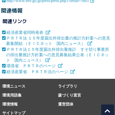
http://www.env.go.jp/press/press.php3?serial=5801
関連情報
関連リンク
経済産業省同時発表
ＰＲＴＲ法 １５年度届出外排出量の推計方針案への意見
募集開始 （ＥＩＣネット 国内ニュース）
ＰＲＴＲ法１５年度届出外排出量推計 すそ切り事業所
の排出量推計方針案への意見募集結果公表（ＥＩＣネッ
ト 国内ニュース）
環境省 ＰＲＴＲのページ
経済産業省 ＰＲＴＲ法のページ
環境ニュース
ライブラリ
環境用語集
森づくり宣言
環境情報
運営団体
サイトマップ