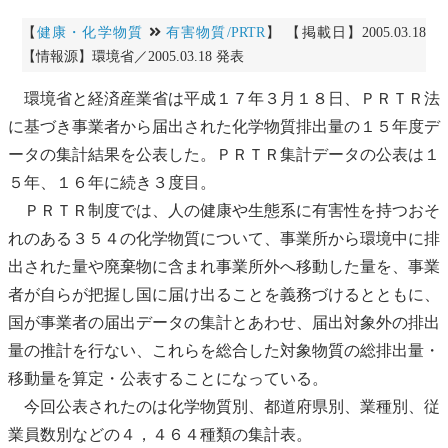
【
健康・化学物質
有害物質/PRTR
】 【掲載日】2005.03.18
【情報源】環境省／2005.03.18 発表
環境省と経済産業省は平成１７年３月１８日、ＰＲＴＲ法
に基づき事業者から届出された化学物質排出量の１５年度デ
ータの集計結果を公表した。ＰＲＴＲ集計データの公表は１
５年、１６年に続き３度目。
ＰＲＴＲ制度では、人の健康や
生態系
に有害性を持つおそ
れのある３５４の化学物質について、事業所から環境中に排
出された量や
廃棄物
に含まれ事業所外へ移動した量を、事業
者が自らが把握し国に届け出ることを義務づけるとともに、
国が事業者の届出データの集計とあわせ、届出対象外の排出
量の推計を行ない、これらを総合した対象物質の総排出量・
移動量を算定・公表することになっている。
今回公表されたのは化学物質別、都道府県別、業種別、従
業員数別などの４，４６４種類の集計表。