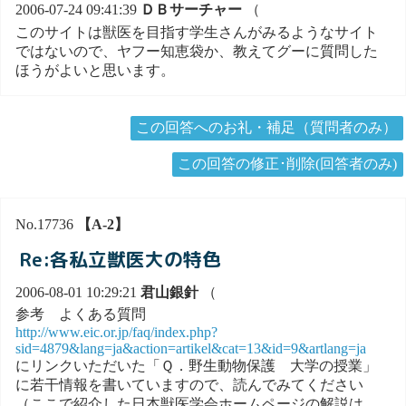
2006-07-24 09:41:39
ＤＢサーチャー
（
このサイトは獣医を目指す学生さんがみるようなサイト
ではないので、ヤフー知恵袋か、教えてグーに質問した
ほうがよいと思います。
この回答へのお礼・補足（質問者のみ）
この回答の修正･削除(回答者のみ)
No.17736
【A-2】
Re:各私立獣医大の特色
2006-08-01 10:29:21
君山銀針
（
参考 よくある質問
http://www.eic.or.jp/faq/index.php?
sid=4879&lang=ja&action=artikel&cat=13&id=9&artlang=ja
にリンクいただいた「Ｑ．野生動物保護 大学の授業」
に若干情報を書いていますので、読んでみてください
（ここで紹介した日本獣医学会ホームページの解説は、