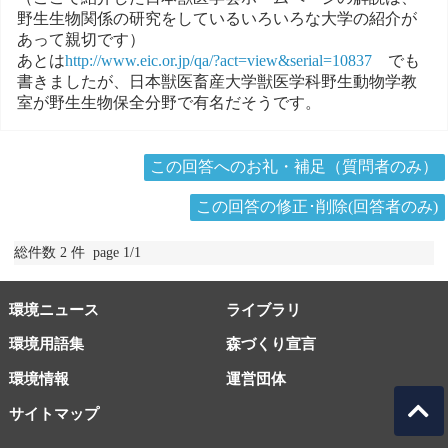
野生生物関係の研究をしているいろいろな大学の紹介が
あって親切です）
あとは
http://www.eic.or.jp/qa/?act=view&serial=10837
でも
書きましたが、日本獣医畜産大学獣医学科野生動物学教
室が野生生物保全分野で有名だそうです。
この回答へのお礼・補足（質問者のみ）
この回答の修正･削除(回答者のみ)
総件数 2 件 page 1/1
環境ニュース
ライブラリ
環境用語集
森づくり宣言
環境情報
運営団体
サイトマップ