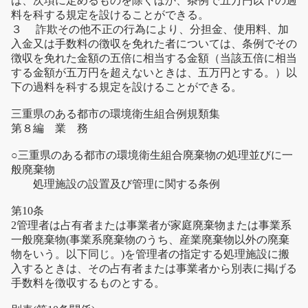
は、次項に定めるものを除くほか、条例で五万円以下の過
料を科する規定を設けることができる。
３ 詐欺その他不正の行為により、分担金、使用料、加
入金又は手数料の徴収を免れた者については、条例でその
徴収を免れた金額の五倍に相当する金額（当該五倍に相当
する金額が五万円を超えないときは、五万円とする。）以
下の過料を科する規定を設けることができる。
三重県のある都市の環境衛生組合例規類集
第８編 業 務
○三重県のある都市の環境衛生組合廃棄物の処理並びに一
般廃棄物
処理施設の設置及び管理に関する条例
第10条
2管理者は占有者または事業者が家庭廃棄物または事業系
一般廃棄物(事業系廃棄物のうち、産業廃棄物以外の廃棄
物をいう。以下同じ。)を管理者の指定する処理施設に搬
入するときは、その占有者または事業者から別表に掲げる
手数料を徴収するものとする。