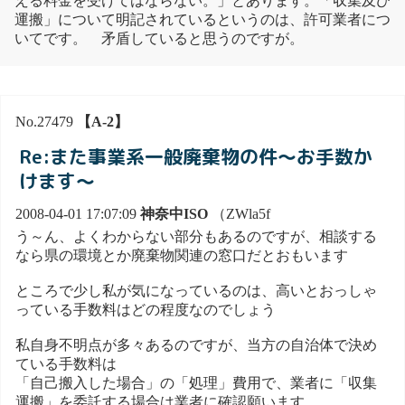
える料金を受けてはならない。」とあります。「収集及び
運搬」について明記されているというのは、許可業者につ
いてです。 矛盾していると思うのですが。
No.27479
【A-2】
Re:また事業系一般廃棄物の件～お手数か
けます～
2008-04-01 17:07:09
神奈中ISO
（ZWla5f
う～ん、よくわからない部分もあるのですが、相談する
なら県の環境とか廃棄物関連の窓口だとおもいます
ところで少し私が気になっているのは、高いとおっしゃ
っている手数料はどの程度なのでしょう
私自身不明点が多々あるのですが、当方の自治体で決め
ている手数料は
「自己搬入した場合」の「処理」費用で、業者に「収集
運搬」を委託する場合は業者に確認願います。