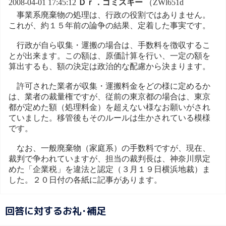
2008-04-01 17:45:12
Ｄｒ．ゴミスキー
（ZWl651d
事業系廃棄物の処理は、行政の役割ではありません。
これが、約１５年前の論争の結果、定着した事実です。
行政が自ら収集・運搬の場合は、手数料を徴収するこ
とが出来ます。この額は、原価計算を行い、一定の額を
算出するも、額の決定は政治的な配慮から決まります。
許可された業者が収集・運搬料金をどの様に定めるか
は、業者の裁量権ですが、従前の東京都の場合は、東京
都が定めた額（処理料金）を超えない様なお願いがされ
ていました。移管後もそのルールは生かされている模様
です。
なお、一般廃棄物（家庭系）の手数料ですが、現在、
裁判で争われていますが、担当の裁判長は、神奈川県定
めた「企業税」を違法と認定（３月１９日横浜地裁）ま
した。２０日付の各紙に記事があります。
回答に対するお礼･補足