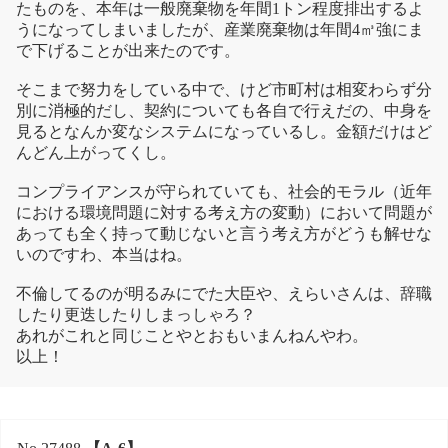
たものを、本年は一般廃棄物を年間1トン程度排出するよ
うになってしまいましたが、産業廃棄物は年間4㎥強にま
で下げることが出来たのです。
そこまで努力をしている中で、けど市町村は相変わらず分
別に消極的だし、契約についても各自で行えだの、中身を
見るとなんか変なシステムになっているし。金額だけはど
んどん上がってくし。
コンプライアンスが守られていても、社会的モラル（近年
における環境問題に対する考え方の変動）において問題が
あっても全く持って動じないと言う考え方がどうも解せな
いのですわ、本当はね。
不倫してるのが明るみにでた大臣や、えらいさんは、辞職
したり更迭したりしまっしゃろ？
あれがこれと同じことやとおもいまんねんやわ。
以上！