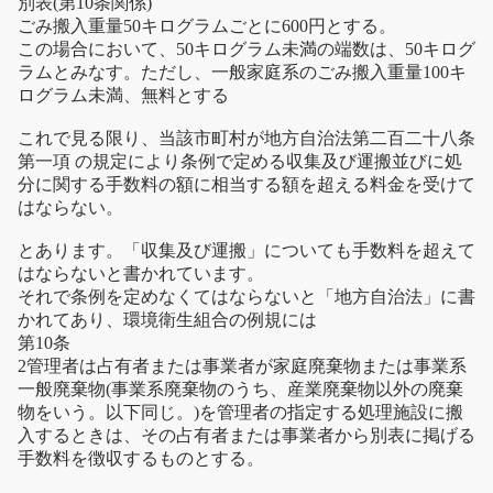
別表(第10条関係)
ごみ搬入重量50キログラムごとに600円とする。
この場合において、50キログラム未満の端数は、50キログ
ラムとみなす。ただし、一般家庭系のごみ搬入重量100キ
ログラム未満、無料とする
これで見る限り、当該市町村が地方自治法第二百二十八条
第一項 の規定により条例で定める収集及び運搬並びに処
分に関する手数料の額に相当する額を超える料金を受けて
はならない。
とあります。「収集及び運搬」についても手数料を超えて
はならないと書かれています。
それで条例を定めなくてはならないと「地方自治法」に書
かれてあり、環境衛生組合の例規には
第10条
2管理者は占有者または事業者が家庭廃棄物または事業系
一般廃棄物(事業系廃棄物のうち、産業廃棄物以外の廃棄
物をいう。以下同じ。)を管理者の指定する処理施設に搬
入するときは、その占有者または事業者から別表に掲げる
手数料を徴収するものとする。