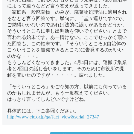
によって違うなどど言う答えが返ってきました。
「家庭系一般廃棄物」のみが、廃棄物処理法に適用され
るなどと言う回答です。挙句に、「堂々巡りですので、
ご納得いかないのであれば法的に誤りがあるかどうか、
そういうところに申し出判断を仰いでください」とまで
言われる始末です。あー情けない。ここでせっかく頂い
た回答も、この始末です。「そういうところ｣(自治体の
こういうことを告発できるところ)に告発するのがいい
のかな・・・。
もうしんどくなってきました。4月4日には、運搬収集業
者と2回目の話し合いをします。そのために市役所の見
解を聞いたのですが・・・・・。疲れました。
「そういうところ」をご存知の方、以前にも伺っている
のかもしれませんが、もう一度教えてください。
はっきり言ってしんどいですけどね。
具体的には、下ご参照ください。
http://www.eic.or.jp/qa/?act=view&serial=27347