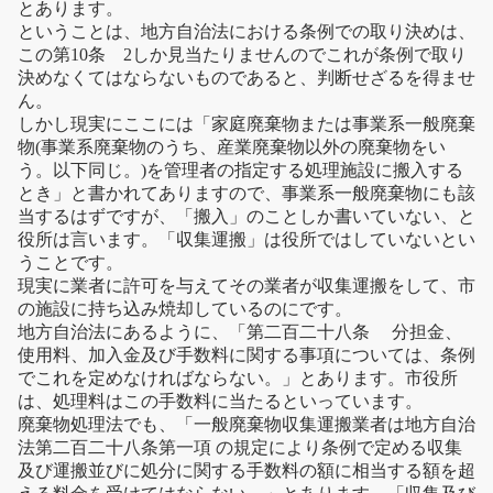
とあります。
ということは、地方自治法における条例での取り決めは、
この第10条 2しか見当たりませんのでこれが条例で取り
決めなくてはならないものであると、判断せざるを得ませ
ん。
しかし現実にここには「家庭廃棄物または事業系一般廃棄
物(事業系廃棄物のうち、産業廃棄物以外の廃棄物をい
う。以下同じ。)を管理者の指定する処理施設に搬入する
とき」と書かれてありますので、事業系一般廃棄物にも該
当するはずですが、「搬入」のことしか書いていない、と
役所は言います。「収集運搬」は役所ではしていないとい
うことです。
現実に業者に許可を与えてその業者が収集運搬をして、市
の施設に持ち込み焼却しているのにです。
地方自治法にあるように、「第二百二十八条 分担金、
使用料、加入金及び手数料に関する事項については、条例
でこれを定めなければならない。」とあります。市役所
は、処理料はこの手数料に当たるといっています。
廃棄物処理法でも、「一般廃棄物収集運搬業者は地方自治
法第二百二十八条第一項 の規定により条例で定める収集
及び運搬並びに処分に関する手数料の額に相当する額を超