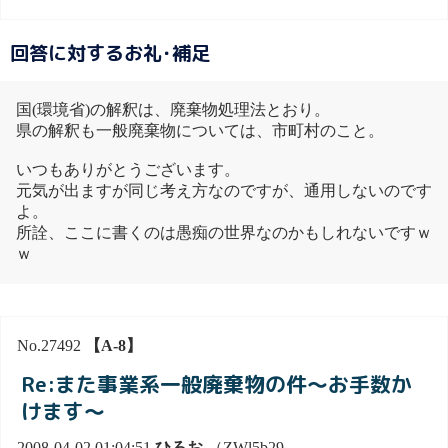
回答に対するお礼･補足
国(環境省)の解釈は、廃棄物処理法とおり。
県の解釈も一般廃棄物については、市町村のこと。
いつもありがとうございます。
元気が出ますが同じ考え方なのですが、通用しないのです
よ。
所詮、ここに書くのは愚痴の世界なのかもしれないですｗ
ｗ
No.27492
【A-8】
Re:また事業系一般廃棄物の件～お手数か
けます～
2008-04-02 01:04:51
ひろお
（ZWl5b29