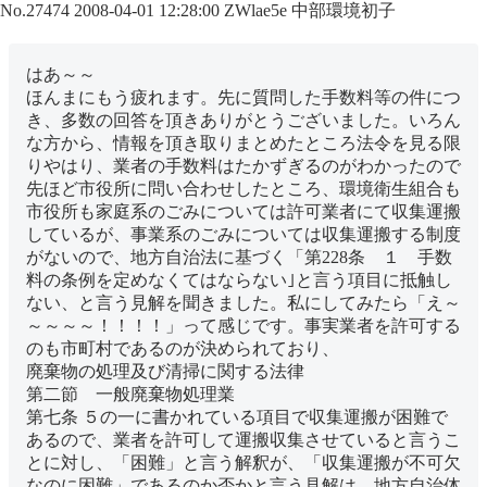
No.27474
2008-04-01 12:28:00
ZWlae5e
中部環境初子
はあ～～
ほんまにもう疲れます。先に質問した手数料等の件につ
き、多数の回答を頂きありがとうございました。いろん
な方から、情報を頂き取りまとめたところ法令を見る限
りやはり、業者の手数料はたかずぎるのがわかったので
先ほど市役所に問い合わせしたところ、環境衛生組合も
市役所も家庭系のごみについては許可業者にて収集運搬
しているが、事業系のごみについては収集運搬する制度
がないので、地方自治法に基づく「第228条 １ 手数
料の条例を定めなくてはならない｣と言う項目に抵触し
ない、と言う見解を聞きました。私にしてみたら「え～
～～～～！！！！」って感じです。事実業者を許可する
のも市町村であるのが決められており、
廃棄物の処理及び清掃に関する法律
第二節 一般廃棄物処理業
第七条 ５の一に書かれている項目で収集運搬が困難で
あるので、業者を許可して運搬収集させていると言うこ
とに対し、「困難」と言う解釈が、「収集運搬が不可欠
なのに困難」であるのか否かと言う見解は、地方自治体