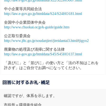
http://law.e-gov.go.jp/htmldata/S22/S22HO067.html
中小企業等共同組合法
http://law.e-gov.go.jp/htmldata/S24/S24HO181.html
全国中小企業団体中央会
http://www.chuokai.or.jp/k-guide/guide.htm
公正取引委員会
http://www.jftc.go.jp/soudanjirei/jireidantai3.html#jigyo2
廃棄物の処理及び清掃に関する法律
http://law.e-gov.go.jp/htmldata/S45/S45HO137.html
「及びに」と「並びに」の使い方と「法の不知はこれを
許さず」はご自分でお調べになってください。
回答に対するお礼･補足
確認ですが、体系を示します。
市役所＝環境衛生組合