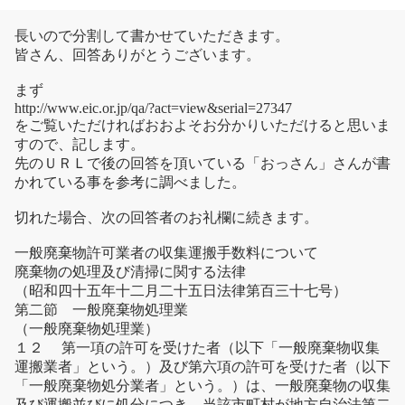
長いので分割して書かせていただきます。
皆さん、回答ありがとうございます。
まず
http://www.eic.or.jp/qa/?act=view&serial=27347
をご覧いただければおおよそお分かりいただけると思いま
すので、記します。
先のＵＲＬで後の回答を頂いている「おっさん」さんが書
かれている事を参考に調べました。
切れた場合、次の回答者のお礼欄に続きます。
一般廃棄物許可業者の収集運搬手数料について
廃棄物の処理及び清掃に関する法律
（昭和四十五年十二月二十五日法律第百三十七号）
第二節 一般廃棄物処理業
（一般廃棄物処理業）
１２ 第一項の許可を受けた者（以下「一般廃棄物収集
運搬業者」という。）及び第六項の許可を受けた者（以下
「一般廃棄物処分業者」という。）は、一般廃棄物の収集
及び運搬並びに処分につき、当該市町村が地方自治法第二