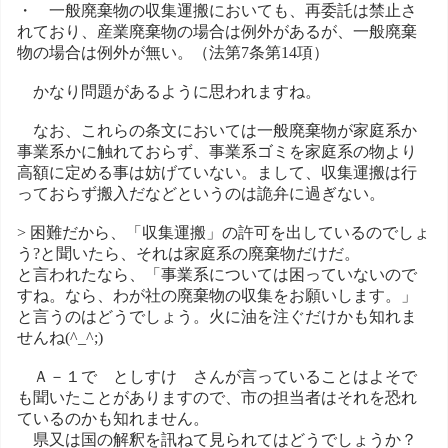
・ 一般廃棄物の収集運搬においても、再委託は禁止さ
れており、産業廃棄物の場合は例外があるが、一般廃棄
物の場合は例外が無い。（法第7条第14項）
かなり問題があるように思われますね。
なお、これらの条文においては一般廃棄物が家庭系か
事業系かに触れておらず、事業系ゴミを家庭系の物より
高額に定める事は妨げていない。まして、収集運搬は行
っておらず搬入だなどというのは詭弁に過ぎない。
> 困難だから、「収集運搬」の許可を出しているのでしょ
う?と聞いたら、それは家庭系の廃棄物だけだ。
と言われたなら、「事業系については困っていないので
すね。なら、わが社の廃棄物の収集をお願いします。」
と言うのはどうでしょう。火に油を注ぐだけかも知れま
せんね(^_^;)
Ａ－１で としすけ さんが言っていることはよそで
も聞いたことがありますので、市の担当者はそれを恐れ
ているのかも知れません。
県又は国の解釈を訊ねて見られてはどうでしょうか？