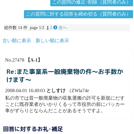
この質問の修正･削除（質問者のみ）
この質問に対する回答を締め切る（質問者のみ）
総件数 14 件 page 1/2
1
2
次へ
古い順に表示
新しい順に表示
No.27478
【A-1】
Re:また事業系一般廃棄物の件～お手数か
けます～
2008-04-01 16:49:03
としすけ
（ZWla74e
私の市では昔一般廃棄物の収集運搬の許可を新規にだす
ことに既存業者がいかりくるって市役所の前にパッカー
車がずらりとならんだことがあるそうですよ。
回答に対するお礼･補足