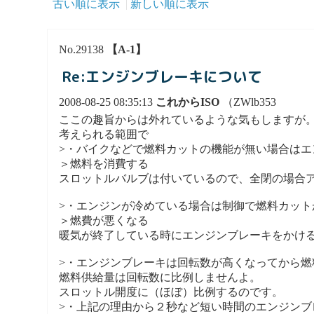
古い順に表示
新しい順に表示
No.29138
【A-1】
Re:エンジンブレーキについて
2008-08-25 08:35:13
これからISO
（ZWlb353
ここの趣旨からは外れているような気もしますが
考えられる範囲で
>・バイクなどで燃料カットの機能が無い場合は
＞燃料を消費する
スロットルバルブは付いているので、全閉の場合
>・エンジンが冷めている場合は制御で燃料カッ
＞燃費が悪くなる
暖気が終了している時にエンジンブレーキをかけ
>・エンジンブレーキは回転数が高くなってから
燃料供給量は回転数に比例しませんよ。
スロットル開度に（ほぼ）比例するのです。
>・上記の理由から２秒など短い時間のエンジンブ