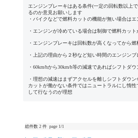
エンジンブレーキはある条件(一定の回転数以上で
るのか意見お願いします
・バイクなどで燃料カットの機能が無い場合はエ
・エンジンが冷めている場合は制御で燃料カット
・エンジンブレーキは回転数が高くなってから燃
・上記の理由から２秒など短い時間のエンジンブ
・60km/hから30km/h等の減速であればシフ
・理想の減速はまずアクセルを離しシフトダウン
カットが働かない条件ではニュートラルにし惰性で
して行なうのが理想
総件数 2 件 page 1/1