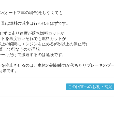
ダウン(オートマ車の場合)をしなくても
る
ト又は燃料の減少は行われるはずです。
ンせずに走り速度が落ち燃料カットが
ットを再度行いそれでも燃料カットが
止の瞬間にエンジンを止める(6秒以上の停止時)
逆算して行なうのが理想
レーキだけで減速するのは危険です。
ンを停止させるのは、車体の制御能力が落ちたりブレーキのブ
効果です。
この回答へのお礼・補足