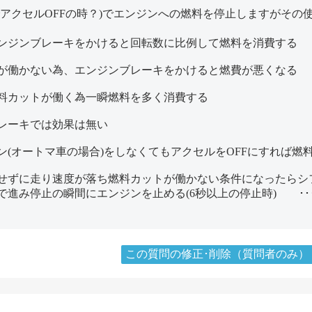
アクセルOFFの時？)でエンジンへの燃料を停止しますがその
ンジンブレーキをかけると回転数に比例して燃料を消費する
が働かない為、エンジンブレーキをかけると燃費が悪くなる
料カットが働く為一瞬燃料を多く消費する
レーキでは効果は無い
トダウン(オートマ車の場合)をしなくてもアクセルをOFFにすれば
せずに走り速度が落ち燃料カットが働かない条件になったらシ
進み停止の瞬間にエンジンを止める(6秒以上の停止時) ･
この質問の修正･削除（質問者のみ）