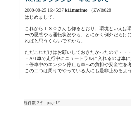
2008-08-25 16:45:37
k11marimo
（ZWlb828
はじめまして。
これからＩＳＯさんも仰るとおり、環境といえば
ーの思惑やら運転状況やら、とにかく例外だらけ
ればと思うくらいですから。
ただこれだけはお願いしておきたかったので・・
・A/T車で走行中にニュートラルに入れるのは車
・停車中のエンジン停止も車への負担や安全性を
この二つは周りでやっている人にも是非止めるよ
総件数 2 件 page 1/1