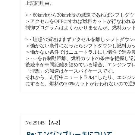
上記同理由。
>・60km/hから30km/h等の減速であればシフト
＞アクセルをOFFにすれば燃料カットが行なわれ
制御プログラムはよくわかりませんが、燃料カッ
>・理想の減速はまずアクセルを離しシフトダウ
＞働かない条件になったらシフトダウンし燃料カ
＞働かない条件ではニュートラルにし惰性で進み停
＞･･･を各制動距離、燃料カットの条件を把握し
後続車が車間距離を詰めている場合、エンジンブ
「理想」の減速はケースバイケースです。
それから、走行中ニュートラルにしたり、エンジ
にすると、燃料の100%カットが行われないので逆
No.29145
【A-2】
Re:エンジンブレーキについて