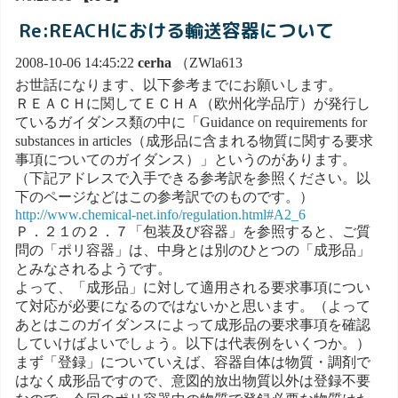
Re:REACHにおける輸送容器について
2008-10-06 14:45:22
cerha
（ZWla613
お世話になります、以下参考までにお願いします。
ＲＥＡＣＨに関してＥＣＨＡ（欧州化学品庁）が発行し
ているガイダンス類の中に「Guidance on requirements for
substances in articles（成形品に含まれる物質に関する要求
事項についてのガイダンス）」というのがあります。
（下記アドレスで入手できる参考訳を参照ください。以
下のページなどはこの参考訳でのものです。）
http://www.chemical-net.info/regulation.html#A2_6
Ｐ．２１の２．７「包装及び容器」を参照すると、ご質
問の「ポリ容器」は、中身とは別のひとつの「成形品」
とみなされるようです。
よって、「成形品」に対して適用される要求事項につい
て対応が必要になるのではないかと思います。（よって
あとはこのガイダンスによって成形品の要求事項を確認
していけばよいでしょう。以下は代表例をいくつか。）
まず「登録」についていえば、容器自体は物質・調剤で
はなく成形品ですので、意図的放出物質以外は登録不要