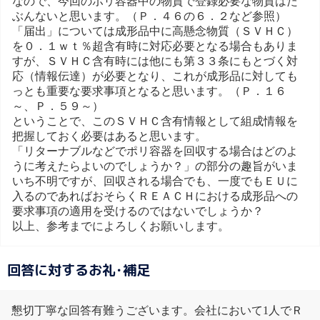
なので、今回のポリ容器中の物質で登録必要な物質はた
ぶんないと思います。（Ｐ．４６の６．２など参照）
「届出」については成形品中に高懸念物質（ＳＶＨＣ）
を０．１ｗｔ％超含有時に対応必要となる場合もありま
すが、ＳＶＨＣ含有時には他にも第３３条にもとづく対
応（情報伝達）が必要となり、これが成形品に対しても
っとも重要な要求事項となると思います。（Ｐ．１６
～、Ｐ．５９～）
ということで、このＳＶＨＣ含有情報として組成情報を
把握しておく必要はあると思います。
「リターナブルなどでポリ容器を回収する場合はどのよ
うに考えたらよいのでしょうか？」の部分の趣旨がいま
いち不明ですが、回収される場合でも、一度でもＥＵに
入るのであればおそらくＲＥＡＣＨにおける成形品への
要求事項の適用を受けるのではないでしょうか？
以上、参考までによろしくお願いします。
回答に対するお礼･補足
懇切丁寧な回答有難うございます。会社において1人でＲ