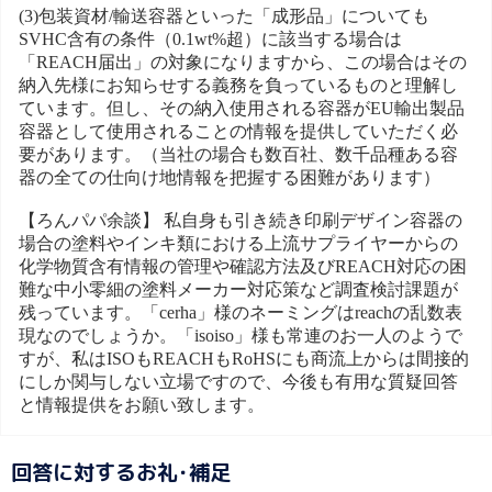
(3)包装資材/輸送容器といった「成形品」についても
SVHC含有の条件（0.1wt%超）に該当する場合は
「REACH届出」の対象になりますから、この場合はその
納入先様にお知らせする義務を負っているものと理解し
ています。但し、その納入使用される容器がEU輸出製品
容器として使用されることの情報を提供していただく必
要があります。（当社の場合も数百社、数千品種ある容
器の全ての仕向け地情報を把握する困難があります）
【ろんパパ余談】 私自身も引き続き印刷デザイン容器の
場合の塗料やインキ類における上流サプライヤーからの
化学物質含有情報の管理や確認方法及びREACH対応の困
難な中小零細の塗料メーカー対応策など調査検討課題が
残っています。「cerha」様のネーミングはreachの乱数表
現なのでしょうか。「isoiso」様も常連のお一人のようで
すが、私はISOもREACHもRoHSにも商流上からは間接的
にしか関与しない立場ですので、今後も有用な質疑回答
と情報提供をお願い致します。
回答に対するお礼･補足