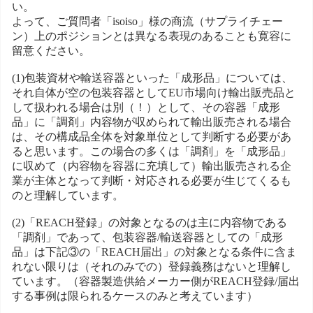
い。
よって、ご質問者「isoiso」様の商流（サプライチェー
ン）上のポジションとは異なる表現のあることも寛容に
留意ください。
(1)包装資材や輸送容器といった「成形品」については、
それ自体が空の包装容器としてEU市場向け輸出販売品と
して扱われる場合は別（！）として、その容器「成形
品」に「調剤」内容物が収められて輸出販売される場合
は、その構成品全体を対象単位として判断する必要があ
ると思います。この場合の多くは「調剤」を「成形品」
に収めて（内容物を容器に充填して）輸出販売される企
業が主体となって判断・対応される必要が生じてくるも
のと理解しています。
(2)「REACH登録」の対象となるのは主に内容物である
「調剤」であって、包装容器/輸送容器としての「成形
品」は下記③の「REACH届出」の対象となる条件に含ま
れない限りは（それのみでの）登録義務はないと理解し
ています。（容器製造供給メーカー側がREACH登録/届出
する事例は限られるケースのみと考えています）