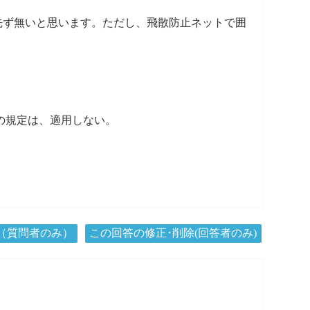
先ず無いと思います。ただし、飛散防止ネットで囲
の規定は、適用しない。
（質問者のみ）
この回答の修正･削除(回答者のみ)