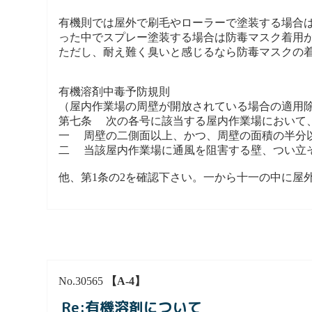
有機則では屋外で刷毛やローラーで塗装する場合
った中でスプレー塗装する場合は防毒マスク着用
ただし、耐え難く臭いと感じるなら防毒マスクの
有機溶剤中毒予防規則
（屋内作業場の周壁が開放されている場合の適用
第七条 次の各号に該当する屋内作業場において
一 周壁の二側面以上、かつ、周壁の面積の半分
二 当該屋内作業場に通風を阻害する壁、つい立
他、第1条の2を確認下さい。一から十一の中に屋
No.30565
【A-4】
Re:有機溶剤について