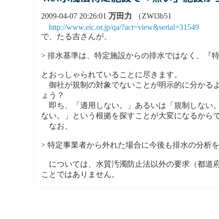
2009-04-07 20:26:01
万田力
（ZWl3b51
http://www.eic.or.jp/qa/?act=view&serial=31549
で、たる吉さんが、
> 排水基準は、特定施設からの排水ではなく、『
とおっしゃられていることに尽きます。
御社が規制の対象でないことが明示的に分かるよ
ょう？
即ち、「適用しない。」あるいは「規制しない。
ない。」という根拠を探すことが大変になるから
なお、
> 特定事業者から外れた場合に今後も排水の分析
については、水質汚濁防止法以外の要求（都道府県市
ことではありません。