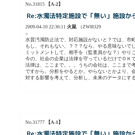
No.31815
【A-2】
Re:水濁法特定施設で「無い」施設
2009-04-10 22:36:11
火鼠
（ZWl8329
>
水質汚濁防止法で、対応施設がないと？では、市
もし、それもない。？？？なら、やる意味ないでし
ミットメントして、相手を（監査員かな？）やり
今の、社会の企業は法律を守っているだけでＯＫ
法律は、ここまで。。。うちの会社は、ここまで
ですから。分析をやるとか。やらないとかより、
対する影響を考えて、分析し、未来のデータにす
No.31777
【A-1】
Re:水濁法特定施設で「無い」施設