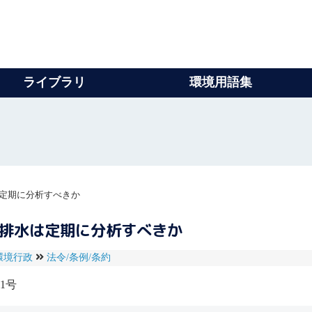
ライブラリ
環境用語集
定期に分析すべきか
の排水は定期に分析すべきか
環境行政
法令/条例/条約
1号