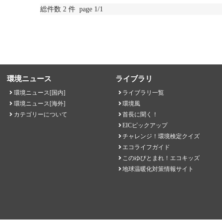
総件数 2 件 page 1/1
環境ニュース
ライブラリ
環境ニュース[国内]
ライブラリ一覧
環境ニュース[海外]
環境風
カテゴリーについて
首長に聞く！
EICピックアップ
チャレンジ！環境検定クイズ
エコライフガイド
このゆびとまれ！エコキッズ
地球温暖化対策情報サイト