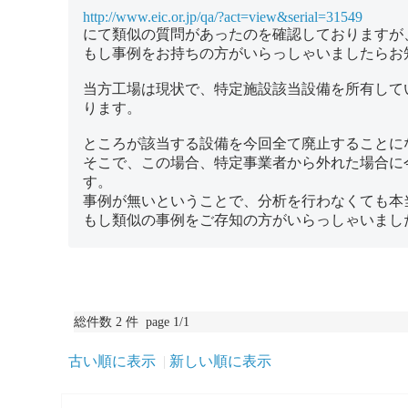
http://www.eic.or.jp/qa/?act=view&serial=31549
にて類似の質問があったのを確認しておりますが
もし事例をお持ちの方がいらっしゃいましたらお
当方工場は現状で、特定施設該当設備を所有して
ります。
ところが該当する設備を今回全て廃止することに
そこで、この場合、特定事業者から外れた場合に
す。
事例が無いということで、分析を行わなくても本
もし類似の事例をご存知の方がいらっしゃいまし
総件数 2 件 page 1/1
古い順に表示
新しい順に表示