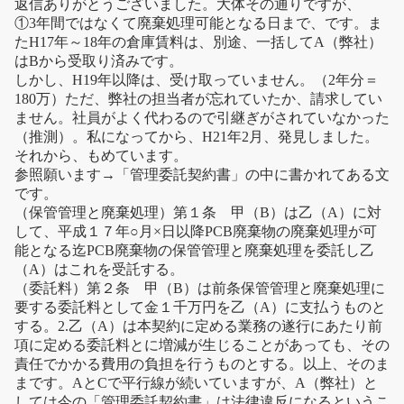
返信ありがとうございました。大体その通りですが、
①3年間ではなくて廃棄処理可能となる日まで、です。ま
たH17年～18年の倉庫賃料は、別途、一括してA（弊社）
はBから受取り済みです。
しかし、H19年以降は、受け取っていません。（2年分＝
180万）ただ、弊社の担当者が忘れていたか、請求してい
ません。社員がよく代わるので引継ぎがされていなかった
（推測）。私になってから、H21年2月、発見しました。
それから、もめています。
参照願います→「管理委託契約書」の中に書かれてある文
です。
（保管管理と廃棄処理）第１条 甲（B）は乙（A）に対
して、平成１７年○月×日以降PCB廃棄物の廃棄処理が可
能となる迄PCB廃棄物の保管管理と廃棄処理を委託し乙
（A）はこれを受託する。
（委託料）第２条 甲（B）は前条保管管理と廃棄処理に
要する委託料として金１千万円を乙（A）に支払うものと
する。2.乙（A）は本契約に定める業務の遂行にあたり前
項に定める委託料とに増減が生じることがあっても、その
責任でかかる費用の負担を行うものとする。以上、そのま
まです。AとCで平行線が続いていますが、A（弊社）と
しては今の「管理委託契約書」は法律違反になるというこ