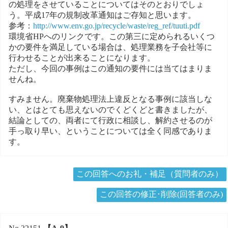
の処理をさせていることについてはそのとおりでしょ
う。平成17年の規制改革通知はご存知と思います。
参考：
http://www.env.go.jp/recycle/waste/reg_ref/tuuti.pdf
環境省HPへのリンクです。この第三に定められるいくつ
かの要件を満足している場合は、処理業務を子会社等に
行わせることが出来ることになります。
ただし、今回の事例はこの通知の要件には当てはまりま
せんね。
すみません。廃棄物処理法上違反となる事例に該当しな
い、とはとても思えないのでくどくどと書きましたが、
結論としての、両者にて行政に相談し、解約させるのが
手っ取り早い、ということについては全く同感でありま
す。
この回答へのお礼・補足（質問者のみ）
この回答の修正･削除(回答者のみ)