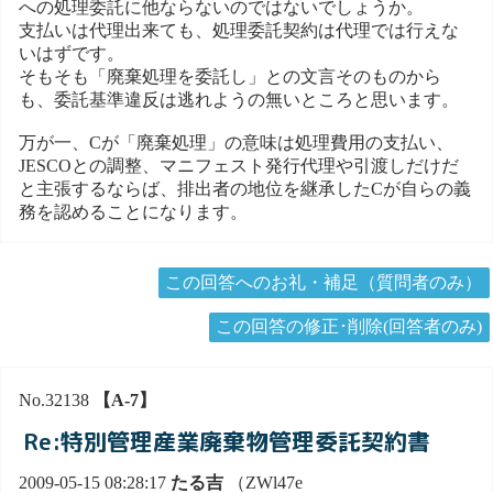
への処理委託に他ならないのではないでしょうか。
支払いは代理出来ても、処理委託契約は代理では行えな
いはずです。
そもそも「廃棄処理を委託し」との文言そのものから
も、委託基準違反は逃れようの無いところと思います。
万が一、Cが「廃棄処理」の意味は処理費用の支払い、
JESCOとの調整、マニフェスト発行代理や引渡しだけだ
と主張するならば、排出者の地位を継承したCが自らの義
務を認めることになります。
この回答へのお礼・補足（質問者のみ）
この回答の修正･削除(回答者のみ)
No.32138
【A-7】
Re:特別管理産業廃棄物管理委託契約書
2009-05-15 08:28:17
たる吉
（ZWl47e