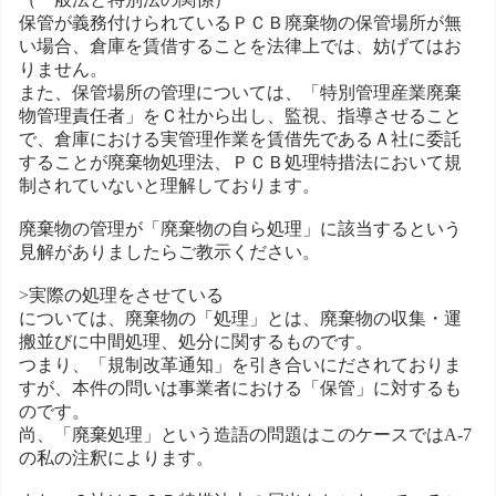
保管が義務付けられているＰＣＢ廃棄物の保管場所が無
い場合、倉庫を賃借することを法律上では、妨げてはお
りません。
また、保管場所の管理については、「特別管理産業廃棄
物管理責任者」をＣ社から出し、監視、指導させること
で、倉庫における実管理作業を賃借先であるＡ社に委託
することが廃棄物処理法、ＰＣＢ処理特措法において規
制されていないと理解しております。
廃棄物の管理が「廃棄物の自ら処理」に該当するという
見解がありましたらご教示ください。
>実際の処理をさせている
については、廃棄物の「処理」とは、廃棄物の収集・運
搬並びに中間処理、処分に関するものです。
つまり、「規制改革通知」を引き合いにだされておりま
すが、本件の問いは事業者における「保管」に対するも
のです。
尚、「廃棄処理」という造語の問題はこのケースではA-7
の私の注釈によります。