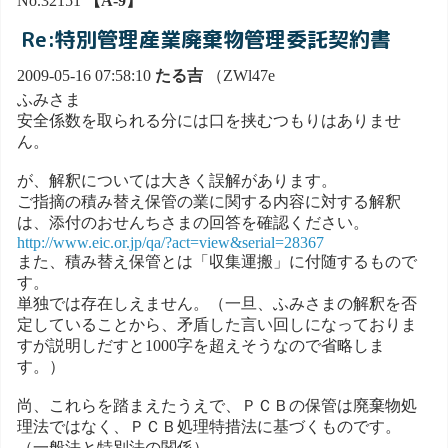
No.32151
【A-9】
Re:特別管理産業廃棄物管理委託契約書
2009-05-16 07:58:10
たる吉
（ZWl47e
ふみさま
安全係数を取られる分には口を挟むつもりはありませ
ん。
が、解釈については大きく誤解があります。
ご指摘の積み替え保管の業に関する内容に対する解釈
は、添付のおせんちさまの回答を確認ください。
http://www.eic.or.jp/qa/?act=view&serial=28367
また、積み替え保管とは「収集運搬」に付随するもので
す。
単独では存在しえません。（一旦、ふみさまの解釈を否
定していることから、矛盾した言い回しになっておりま
すが説明しだすと1000字を超えそうなので省略しま
す。）
尚、これらを踏まえたうえで、ＰＣＢの保管は廃棄物処
理法ではなく、ＰＣＢ処理特措法に基づくものです。
（一般法と特別法の関係）