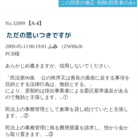
この回答の修正･削除(回答者のみ)
No.32099
【A-4】
ただの思いつきですが
2009-05-13 00:19:01
ふみ
（ZWl6b2b
PCB様
あらかじめ書きますが、信用しないでください。
「民法第90条 公の秩序又は善良の風俗に反する事項を
目的とする法律行為は、無効とする。」
により、原契約は排出事業者による委託基準違反がある
ので無効と主張します。...①
民法上の事務管理として倉庫を貸し続けていたと主張し
ます。...②
民法上の事務管理に係る費用償還を請求し、預かり金か
ら取り置きます。...③