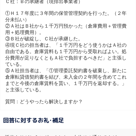
Ｃ社：Ｂの承継者（現排出事業者）
①Ｈ１７年度に３年間の保管管理契約を行った。（２年
分未払い）
②Ａ社はＢ社から１千万円預かった（倉庫費用＋管理費
用＋処理費用）。
③Ｂ社が破綻し、Ｃ社が承継した。
④現Ｃ社の担当者は、「１千万円をどう使うかはＡ社の
自由である。倉庫賃料も１千万円から受取ればよい。処
分費用が足りなくともＡ社で負担するべきだ」と主張し
ている。
⑤Ａ社担当者は、「①管理委託契約書を破棄し、新たに
倉庫転貸借契約書を結び、未入金の２年間を含めてこれ
までと今後の倉庫賃料を貰い、１千万円を返却する。」
と主張している。
質問：どうやったら解決しますか？
回答に対するお礼･補足