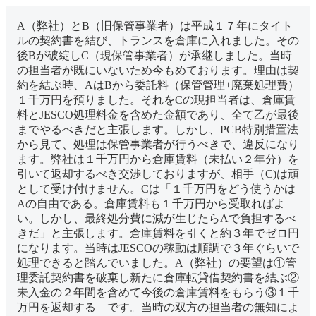
A（弊社）とB（旧保管事業者）は平成１７年にタイト
ルの契約書を結び、トランスを倉庫に入れました。その
後Bが破綻しC（現保管事業者）が承継しました。当時
の担当者が既にいないため今もめております。理由は契
約を結ぶ時、AはBから委託料（保管管理+廃棄処理費）
１千万円を預りました。それをCの現担当者は、倉庫賃
料とJESCO処理料金を含めた金額であり、全て乙が最後
までやるべきだと主張します。しかし、PCB特別措置法
から見て、処理は保管事業者が行うべきで、違反になり
ます。弊社は１千万円から倉庫賃料（未払い２年分）を
引いて返却するべき交渉しておりますが、相手（C)は頑
として受け付けません。Cは「１千万円をどう使うかは
Aの自由である。倉庫賃料も１千万円から受取ればよ
い。しかし、最終処分費に減が生じたらAで負担するべ
きだ」と主張します。倉庫賃料を引くと約３年でゼロ円
になります。当時はJESCOの稼動は順調で３年ぐらいで
処理できると踏んでいました。A（弊社）の要望は①管
理委託契約書を破棄し新たに倉庫転貸借契約書を結ぶ②
未入金の２年間を含めて今後の倉庫賃料をもらう③１千
万円を返却する です。当時の双方の担当者の無知によ