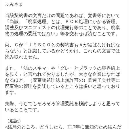
ふみさま
当該契約書の文言だけの問題であれば、覚書等において
『当該、「廃棄処理」とは、ＰＣＢ処理にかかる管理、
調整及びマニフェストの代理発行等のことであり、廃棄
物の処理の委託ではない』等を交わせば済むことです。
尚、Ｃが「ＪＥＳＣＯとの契約書もＡが結ばなければな
らない」と認識しているかどうかは、これらの文言では
読み取れません。
また、「法のスキマ」や「グレーとブラックの境界線上
を歩く」と言われておりましたが、大きな企業になれば
なるほど、（廃棄物処理法上無許可の）関連子会社等に
廃棄物の管理を委託しているところは多いと思っており
ます。
実際、うちでもそろそろ管理委託を検討しようと思って
いるところです。
（追記）
>結局のところ、どうしたら、H17年に無知のため結んだ