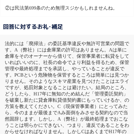
②は民法第699条のため無理スジかもしれませんね。
回答に対するお礼･補足
法的には「廃掃法」の委託基準違反や無許可営業の問題で
す。A（弊社）には倉庫業の許可はありません。Aは単に
倉庫をそのオーナーから借りて、保管事業者に転貸をして
いればいいのに、社長の命令でより利益を得るため、保管
管理や最終処理までを承諾し、やっていることが違反で
す。PCBという危険物を保管するところは簡単には見つか
りません。そのようなスキマ産業を見つけたことはエライ
ですが、処罰対象となることは避けたい。結局のところ、
どうしたら、H17年に無知のため結んだ「管理委託契約」
を破棄し新たに貸倉庫転貸借契約書にもっていけるか、の
方策を教えてください。C（現保管事業者）にとってみた
ら、今のままが最後までAみ面倒をみさせる契約なので当
然固辞します。しかし、A（弊社）が最終処理までおこな
うことは明らかにできない、つまり、違反であることをわ
からせなければなりません。しかしCはあくまでH17年の