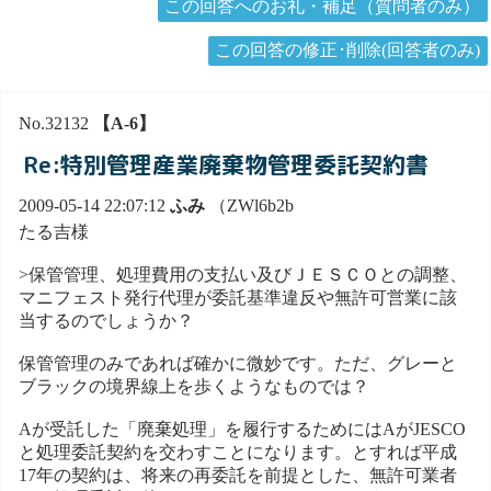
この回答へのお礼・補足（質問者のみ）
この回答の修正･削除(回答者のみ)
No.32132
【A-6】
Re:特別管理産業廃棄物管理委託契約書
2009-05-14 22:07:12
ふみ
（ZWl6b2b
たる吉様
>保管管理、処理費用の支払い及びＪＥＳＣＯとの調整、
マニフェスト発行代理が委託基準違反や無許可営業に該
当するのでしょうか？
保管管理のみであれば確かに微妙です。ただ、グレーと
ブラックの境界線上を歩くようなものでは？
Aが受託した「廃棄処理」を履行するためにはAがJESCO
と処理委託契約を交わすことになります。とすれば平成
17年の契約は、将来の再委託を前提とした、無許可業者