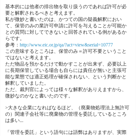
基本的には他者の排出物を取り扱うのであれば許可が必
要と解釈されるべきと考えます。
私が微妙と書いたのは、かつての国の疑義解釈におい
て、保管のみの業許可申請に許可を与えることが可能か
との質問に対してできないと回答されている例があるか
らです。
参考：
http://www.eic.or.jp/qa/?act=view&serial=10777
この意味するところは、保管のみ＝許可不要ということ
ではないと考えます。
ただ物品を預かるだけで動かすことが出来ず、必要以上
に長期保管している場合も自らには責任が無いと主張可
能な業態では適正処理が確保されない、という判断かと
解釈していました。
ただ、裁判官によっては様々な解釈がありえますから、
微妙なのかなと書いたのです。
>大きな企業になればなるほど、（廃棄物処理法上無許可
の）関連子会社等に廃棄物の管理を委託しているところ
は多い...
「管理を委託」という語句には語弊はありますが、実際