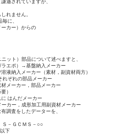
と謙遜されていますが、
もしれません。
品毎に、
メーカー）からの
。
ユニット）部品について述べますと、
ガラエポ）→基盤納入メーカー
び溶液納入メーカー（素材，副資材両方）
それぞれの部品メーカー
素材メーカー，部品メーカー
必要）
に はんだメーカー
メーカー，成形加工用副資材メーカー
有調査をしたデーターを、
Ｓ－ＧＣＭＳ－○○
以下