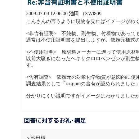
Re:非含有証明書と不使用証明書
2009-07-09 12:06:00
池田
（ZWl809
こんさんの言うように現物を見ればイメージがわ
<非含有証明> 不純物、副生物、付着物であっても
通常は不使用証明書を提出しますが、依頼元様式
<不使用証明> 原材料メーカーに遡って使用原材
以前大騒ぎになったヘキサクロロベンゼンが副生物
す。
<含有調査> 依頼元の対象化学物質が意図的に使
調査結果として「○○ppmの含有が認められました
分かりにくい説明ですがイメージはわかりましたか
回答に対するお礼･補足
＞池田様