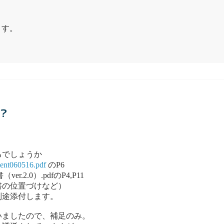
ます。
？
るでしょうか
ment060516.pdf
のP6
er.2.0）.pdfのP4,P11
の位置づけなど）
別途添付します。
いましたので、補足のみ。