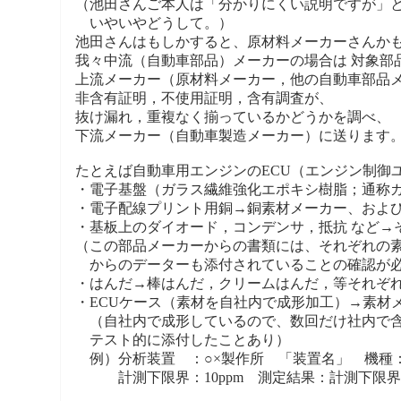
（池田さんご本人は「分かりにくい説明ですが」
いやいやどうして。）
池田さんはもしかすると、原材料メーカーさんか
我々中流（自動車部品）メーカーの場合は 対象部
上流メーカー（原材料メーカー，他の自動車部品
非含有証明，不使用証明，含有調査が、
抜け漏れ，重複なく揃っているかどうかを調べ、
下流メーカー（自動車製造メーカー）に送ります
たとえば自動車用エンジンのECU（エンジン制御
・電子基盤（ガラス繊維強化エポキシ樹脂；通称
・電子配線プリント用銅→銅素材メーカー、およ
・基板上のダイオード，コンデンサ，抵抗 など→
（この部品メーカーからの書類には、それぞれの
からのデーターも添付されていることの確認が
・はんだ→棒はんだ，クリームはんだ，等それぞれ
・ECUケース（素材を自社内で成形加工）→素材
（自社内で成形しているので、数回だけ社内で含
テスト的に添付したことあり）
例）分析装置 ：○×製作所 「装置名」 機種：
計測下限界：10ppm 測定結果：計測下限界