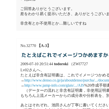
ご回答ありがとうございます。
差をわかり易く提示いただき、ありがとうござい
非含有とか不使用とか…難しいですね
No.32770
【A-3】
たとえばこれでイメージつかめますか
2009-07-10 20:51:44
todoroki
（ZWl7727
Lv02さんへ、
たとえば非含有証明書は、これでイメージつかめ
→
http://www.denso.co.jp/ja/aboutdenso/purcha/.../docu
→
http://www.jamp-info.com/glais/.../AIS
%20作成手順書（v
（データーの流れと非含有証明書，非使用証明書
もちろん上流メーカーからの成分表や分析表を、
あとはそれぞれ、池田さんが丁寧に書いてくださ