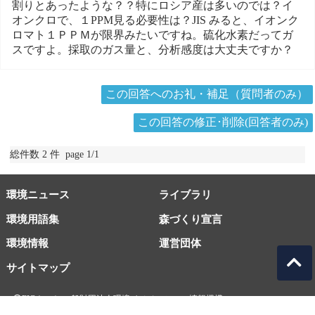
割りとあったような？？特にロシア産は多いのでは？イ
オンクロで、１PPM見る必要性は？JIS みると、イオンク
ロマト１ＰＰＭが限界みたいですね。硫化水素だってガ
スですよ。採取のガス量と、分析感度は大丈夫ですか？
この回答へのお礼・補足（質問者のみ）
この回答の修正･削除(回答者のみ)
総件数 2 件 page 1/1
環境ニュース
ライブラリ
環境用語集
森づくり宣言
環境情報
運営団体
サイトマップ
EICネット 一般財団法人環境イノベーション情報機構