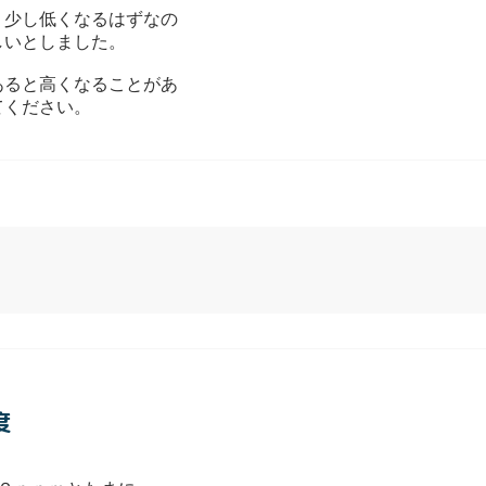
う少し低くなるはずなの
しいとしました。
あると高くなることがあ
てください。
）
度