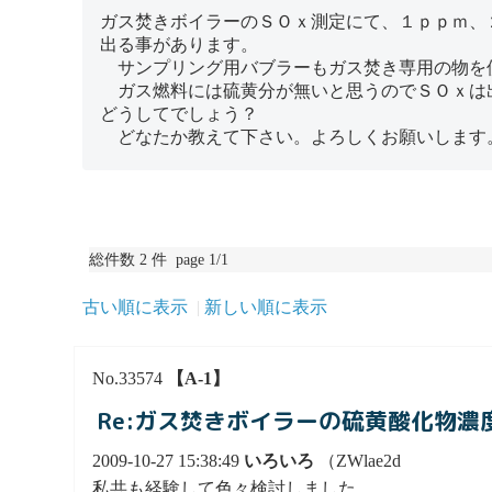
ガス焚きボイラーのＳＯｘ測定にて、１ｐｐｍ、
出る事があります。
サンプリング用バブラーもガス焚き専用の物を
ガス燃料には硫黄分が無いと思うのでＳＯｘは
どうしてでしょう？
どなたか教えて下さい。よろしくお願いします
総件数 2 件 page 1/1
古い順に表示
新しい順に表示
No.33574
【A-1】
Re:ガス焚きボイラーの硫黄酸化物濃
2009-10-27 15:38:49
いろいろ
（ZWlae2d
私共も経験して色々検討しました。