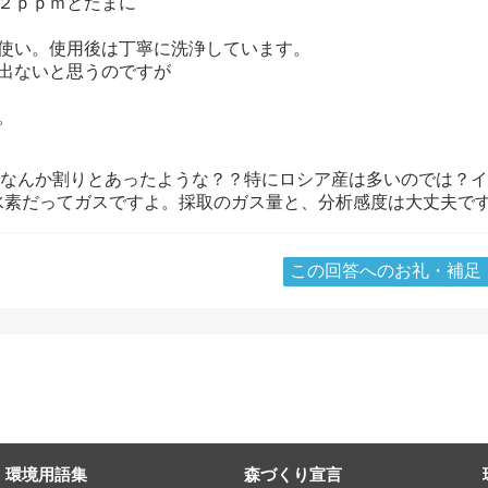
２ｐｐｍとたまに
を使い。使用後は丁寧に洗浄しています。
出ないと思うのですが
。
なんか割りとあったような？？特にロシア産は多いのでは？イオン
水素だってガスですよ。採取のガス量と、分析感度は大丈夫で
この回答へのお礼・補足
環境用語集
森づくり宣言