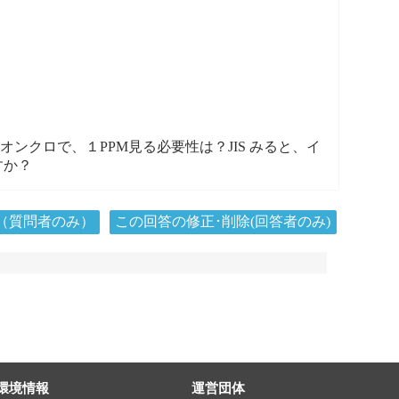
クロで、１PPM見る必要性は？JIS みると、イ
すか？
（質問者のみ）
この回答の修正･削除(回答者のみ)
環境情報
運営団体