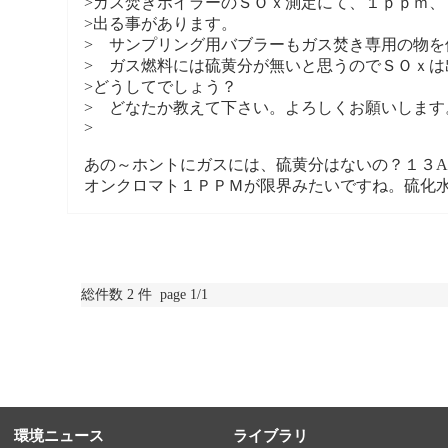
>ガス焚きボイラーのＳＯｘ測定にて、１ｐｐｍ、
>出る事があります。
> サンプリング用バブラーもガス焚き専用の物
> ガス燃料には硫黄分が無いと思うのでＳＯｘは
>どうしてでしょう？
> どなたか教えて下さい。よろしくお願いします
>
あの～ホントにガスには、硫黄分はないの？１３A
オンクロマト１ＰＰＭが限界みたいですね。硫化
総件数 2 件 page 1/1
環境ニュース
ライブラリ