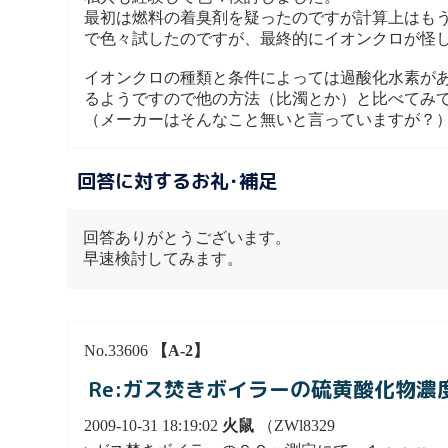
最初は燃料の着臭剤を疑ったのですが計算上はも
で色々試したのですが、最終的にイオンクロが怪
イオンクロの種類と条件によっては過酸化水素が
るようですので他の方法（比濁とか）と比べてみ
（メーカーはそんなこと無いと言っていますが？
回答に対するお礼･補足
回答ありがとうございます。
早速検討してみます。
No.33606
【A-2】
Re:ガス焚きボイラーの硫黄酸化物濃
2009-10-31 18:19:02
火鼠
（ZWl8329