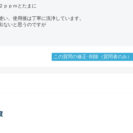
２ｐｐｍとたまに
使い。使用後は丁寧に洗浄しています。
出ないと思うのですが
。
この質問の修正･削除（質問者のみ）
度