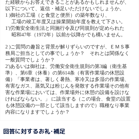
た経験からお答えできることがあるかもしれませんが、
以下について、返信・補足いただけないでしょうか。
1 )御社の工場（と食堂と便所）の築年数なり、
工場の竣工年度又は操業開始年度を教えて下さい。
1')労働安全衛生法と同施行令及び同規則が定められた
昭和47年（1972年）以前か以降かでも構いません。
2 )ご質問の趣旨と背景が解りずらいのですが、ＥＭＳ事
務局ご担当としての事でしょうか？ それとは関係なく
一般質問でしょうか？
2')あるいは御社は、労働安全衛生規則の第3編（衛生基
準）、第6章（休養）の第614条（有害作業場の休憩設
備）「事業者は、著しく暑熱、寒冷又は多湿の作業場、
有害なガス、蒸気又は粉じんを発散する作業場その他有
害な作業場においては、作業場外に休憩の設備を設けな
ければならない。」 に該当する（この場合、食堂の設置
も休憩設備の一部として該当しますので）職種なり事業
内容になりますでしょうか？
回答に対するお礼･補足