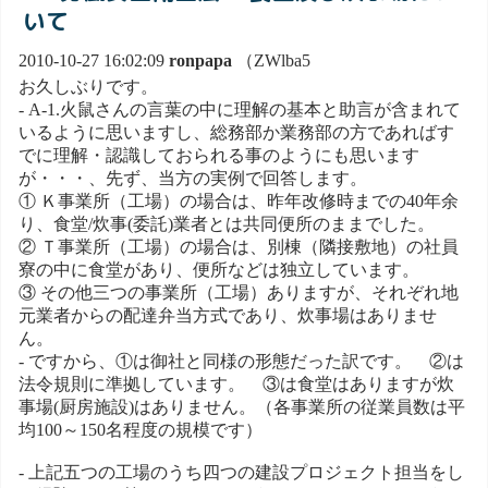
いて
2010-10-27 16:02:09
ronpapa
（ZWlba5
お久しぶりです。
- A-1.火鼠さんの言葉の中に理解の基本と助言が含まれて
いるように思いますし、総務部か業務部の方であればす
でに理解・認識しておられる事のようにも思います
が・・・、先ず、当方の実例で回答します。
① Ｋ事業所（工場）の場合は、昨年改修時までの40年余
り、食堂/炊事(委託)業者とは共同便所のままでした。
② Ｔ事業所（工場）の場合は、別棟（隣接敷地）の社員
寮の中に食堂があり、便所などは独立しています。
③ その他三つの事業所（工場）ありますが、それぞれ地
元業者からの配達弁当方式であり、炊事場はありませ
ん。
- ですから、①は御社と同様の形態だった訳です。 ②は
法令規則に準拠しています。 ③は食堂はありますが炊
事場(厨房施設)はありません。（各事業所の従業員数は平
均100～150名程度の規模です）
- 上記五つの工場のうち四つの建設プロジェクト担当をし