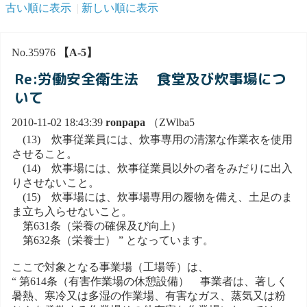
古い順に表示
新しい順に表示
No.35976
【A-5】
Re:労働安全衛生法 食堂及び炊事場につ
いて
2010-11-02 18:43:39
ronpapa
（ZWlba5
(13) 炊事従業員には、炊事専用の清潔な作業衣を使用
させること。
(14) 炊事場には、炊事従業員以外の者をみだりに出入
りさせないこと。
(15) 炊事場には、炊事場専用の履物を備え、土足のま
ま立ち入らせないこと。
第631条（栄養の確保及び向上）
第632条（栄養士） ” となっています。
ここで対象となる事業場（工場等）は、
“ 第614条（有害作業場の休憩設備） 事業者は、著しく
暑熱、寒冷又は多湿の作業場、有害なガス、蒸気又は粉