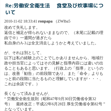
Re:労働安全衛生法 食堂及び炊事場につ
いて
2010-11-02 18:33:41
ronpapa
（ZWlba5
改めて失礼します。
返信と補足が得られないままなので、（末尾に記載の理
由で※）一週間が過ぎたら
私自身のA-3.は全文消去しようかと考えていました。
が、それは別として、
以下は私の経験上のことでしかありませんから、地域行
政や担当官によってはその見解と指導内容には違いの出
ることもあると思います。（行政上の「指導」というの
は、改善「勧告」の前段階であり、また「命令」よりも
っと前の段階に当たるものと理解していますが・・・、
これは余談です。）
長くなって済みませんが、
“ 労働安全衛生規則（昭和47年9月30日労働省令第32
号） 最終改正：平成22年6月28日 厚生労働省令第82号 ”
となっています。