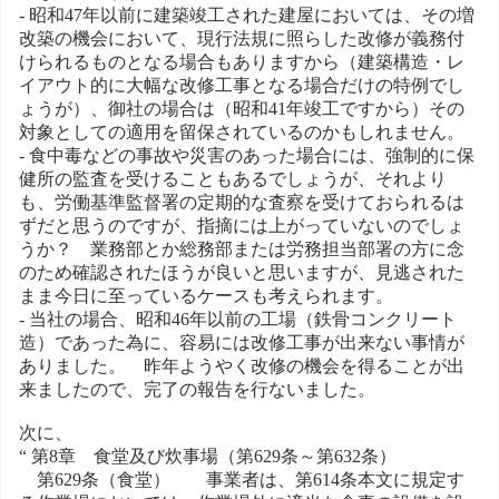
- 昭和47年以前に建築竣工された建屋においては、その増
改築の機会において、現行法規に照らした改修が義務付
けられるものとなる場合もありますから（建築構造・レ
イアウト的に大幅な改修工事となる場合だけの特例でし
ょうが）、御社の場合は（昭和41年竣工ですから）その
対象としての適用を留保されているのかもしれません。
- 食中毒などの事故や災害のあった場合には、強制的に保
健所の監査を受けることもあるでしょうが、それより
も、労働基準監督署の定期的な査察を受けておられるは
ずだと思うのですが、指摘には上がっていないのでしょ
うか？ 業務部とか総務部または労務担当部署の方に念
のため確認されたほうが良いと思いますが、見逃された
まま今日に至っているケースも考えられます。
- 当社の場合、昭和46年以前の工場（鉄骨コンクリート
造）であった為に、容易には改修工事が出来ない事情が
ありました。 昨年ようやく改修の機会を得ることが出
来ましたので、完了の報告を行ないました。
次に、
“ 第8章 食堂及び炊事場（第629条～第632条）
第629条（食堂） 事業者は、第614条本文に規定す