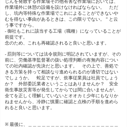
じんを発散する作業場その他有害な作業場においては、
作業場外に休憩の設備を設けなければならない。 ただ
し、坑内等特殊な作業場でこれによることができないや
むを得ない事由があるときは、この限りでない。 ” と云
う事ですから、
- 御社もこれに該当する工場（職種）になっていることが
前提です。
念のため、これも再確認されると良いと思います。
- 罰則等については法令規則に明記されていますが、その
前に、労働基準監督署の扱い処理判断の有無内容につい
ての社内確認が先決だと思います。 その上で、善処で
きる方策を持って相談なり進められるのが適切ではない
でしょうか。 蛇足ですが、炊事従業員は社員でしょう
か？ 外部委託業者ということはありませんか？ 安全
衛生事故災害等が発生してからでは間に合いませんが、
全てを正しく理解していないとオオカミ少年にもなりか
ねませんから、冷静に慎重に確認と点検の手順を進めら
れると良いと思います。
※ 最後に、＿＿＿＿＿＿＿＿＿＿＿＿＿＿＿＿＿＿＿＿