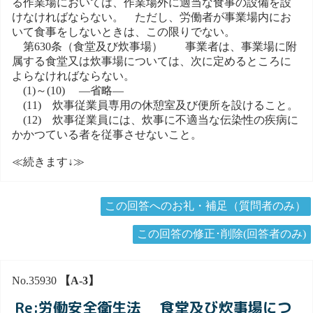
る作業場においては、作業場外に適当な食事の設備を設
けなければならない。 ただし、労働者が事業場内にお
いて食事をしないときは、この限りでない。
第630条（食堂及び炊事場） 事業者は、事業場に附
属する食堂又は炊事場については、次に定めるところに
よらなければならない。
(1)～(10) ―省略―
(11) 炊事従業員専用の休憩室及び便所を設けること。
(12) 炊事従業員には、炊事に不適当な伝染性の疾病に
かかつている者を従事させないこと。
≪続きます↓≫
この回答へのお礼・補足（質問者のみ）
この回答の修正･削除(回答者のみ)
No.35930
【A-3】
Re:労働安全衛生法 食堂及び炊事場につ