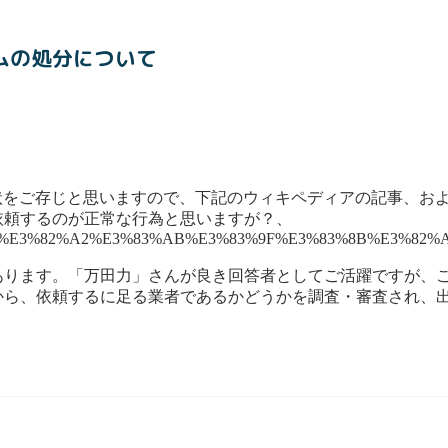
ムの処分について
状をご存じと思いますので、下記のウィキペディアの記事、お
依頼するのが正常な行為と思いますが？、
%E3%82%A2%E3%83%AB%E3%83%9F%E3%83%8B%E3%82%A
あります。「万田力」さんが良き回答者としてご活躍ですが、
から、依頼するに足る業者であるかどうかを調査・審査され、