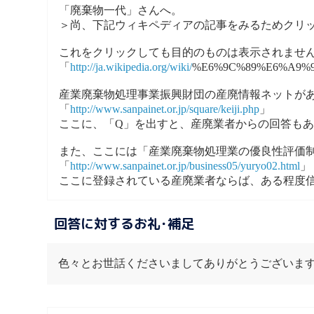
「廃棄物一代」さんへ。
＞尚、下記ウィキペディアの記事をみるためクリ
これをクリックしても目的のものは表示されませ
「
http://ja.wikipedia.org/wiki/
%E6%9C%89%E6%A9%
産業廃棄物処理事業振興財団の産廃情報ネットが
「
http://www.sanpainet.or.jp/square/keiji.php
」
ここに、「Q」を出すと、産廃業者からの回答も
また、ここには「産業廃棄物処理業の優良性評価
「
http://www.sanpainet.or.jp/business05/yuryo02.html
」
ここに登録されている産廃業者ならば、ある程度
回答に対するお礼･補足
色々とお世話くださいましてありがとうございま