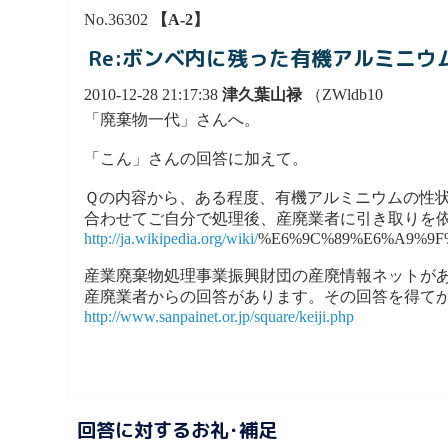
No.36302
【A-2】
Re:ボンベ内に残った有機アルミニウ
2010-12-28 21:17:38
津久葉山禄
（ZWldb10
「廃棄物一代」さんへ。
「こん」さんの回答に加えて。
Ｑの内容から、ある程度、有機アルミニウムの性
合わせてご自分で処理後、産廃業者に引き取りを
http://ja.wikipedia.org/wiki/
%E6%9C%89%E6%A9%9F
産業廃棄物処理事業振興財団の産廃情報ネットが
産廃業者からの回答があります。その回答を得て
http://www.sanpainet.or.jp/square/keiji.php
回答に対するお礼･補足