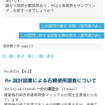
幸いです。
曲がり箇所が数箇所あり，やはり各箇所をサンプリン
グ，分析すべきでしょうか？
この質問の修正･削除（質問者のみ）
この質問に対する回答を締め切る（質問者のみ）
総件数 2 件 page 1/1
古い順に表示
新しい順に表示
No.40254
【A-2】
Re:設計図書による石綿使用調査について
2015-12-14 13:04:09
一介の測定士
（ZWlea17
建築物石綿含有建材調査マニュアルが国土交通省から出
ています。
建築物の竣工年度で大よその判断は出来ますが、改修工