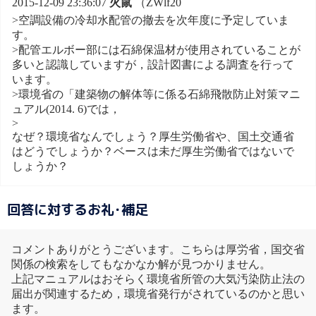
2015-12-09 23:36:07
火鼠
（ZWlf20
>空調設備の冷却水配管の撤去を次年度に予定していま
す。
>配管エルボー部には石綿保温材が使用されていることが
多いと認識していますが，設計図書による調査を行って
います。
>環境省の「建築物の解体等に係る石綿飛散防止対策マニ
ュアル(2014. 6)では，
>
なぜ？環境省なんでしょう？厚生労働省や、国土交通省
はどうでしょうか？ベースは未だ厚生労働省ではないで
しょうか？
回答に対するお礼･補足
コメントありがとうございます。こちらは厚労省，国交省
関係の検索をしてもなかなか解が見つかりません。
上記マニュアルはおそらく環境省所管の大気汚染防止法の
届出が関連するため，環境省発行がされているのかと思い
ます。