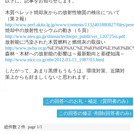
以下に、記事をお知らせします。
木質ペレット焼却灰からの放射性物質の検出について
（第２報）
http://www.pref.akita.lg.jp/www/contents/1332401880827/files/per
焼却中の放射性セシウムの動き（５頁）
http://www.nies.go.jp/shinsai/techrepo_publicver_120725ss.pdf
放射能に汚染された木質燃料と燃焼灰の取扱い
http://www.jwba.or.jp/
%E3%83%AC%E3%83%9D%E3%83%BC%
森林・木材への放射能の影響は～最新動向と基礎知識～
http://www.nice.co.jp/nbr/2012-03-15_1987/03.html
したがって、あまり黒煙もうもうは、環境対策、近隣対
策上からも好ましくないと思われます。
この回答へのお礼・補足（質問者のみ）
この回答の修正･削除(回答者のみ)
総件数 2 件 page 1/1