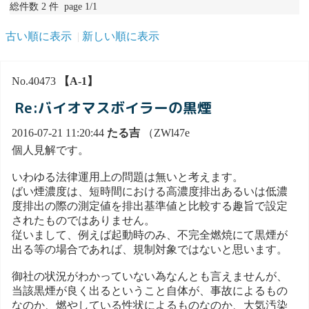
総件数 2 件 page 1/1
古い順に表示
新しい順に表示
No.40473
【A-1】
Re:バイオマスボイラーの黒煙
2016-07-21 11:20:44
たる吉
（ZWl47e
個人見解です。
いわゆる法律運用上の問題は無いと考えます。
ばい煙濃度は、短時間における高濃度排出あるいは低濃
度排出の際の測定値を排出基準値と比較する趣旨で設定
されたものではありません。
従いまして、例えば起動時のみ、不完全燃焼にて黒煙が
出る等の場合であれば、規制対象ではないと思います。
御社の状況がわかっていない為なんとも言えませんが、
当該黒煙が良く出るということ自体が、事故によるもの
なのか、燃やしている性状によるものなのか、大気汚染