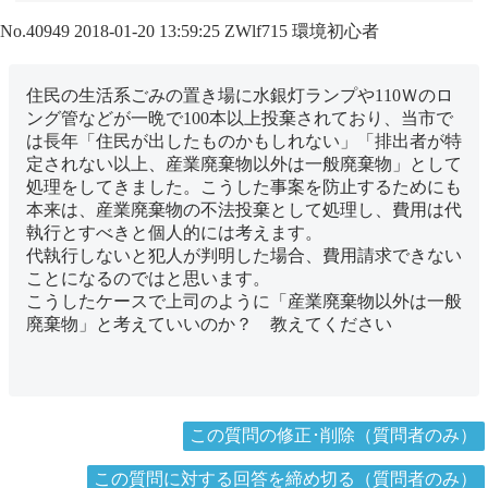
No.40949
2018-01-20 13:59:25
ZWlf715
環境初心者
住民の生活系ごみの置き場に水銀灯ランプや110Ｗのロ
ング管などが一晩で100本以上投棄されており、当市で
は長年「住民が出したものかもしれない」「排出者が特
定されない以上、産業廃棄物以外は一般廃棄物」として
処理をしてきました。こうした事案を防止するためにも
本来は、産業廃棄物の不法投棄として処理し、費用は代
執行とすべきと個人的には考えます。
代執行しないと犯人が判明した場合、費用請求できない
ことになるのではと思います。
こうしたケースで上司のように「産業廃棄物以外は一般
廃棄物」と考えていいのか？ 教えてください
この質問の修正･削除（質問者のみ）
この質問に対する回答を締め切る（質問者のみ）