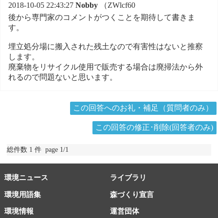
2018-10-05 22:43:27
Nobby
（ZWlcf60
後から専門家のコメントがつくことを期待して書きま
す。
埋立処分場に搬入された残土なので有害性はないと推察
します。
廃棄物をリサイクル使用で販売する場合は廃掃法から外
れるので問題ないと思います。
この回答へのお礼・補足（質問者のみ）
この回答の修正･削除(回答者のみ)
総件数 1 件 page 1/1
環境ニュース
ライブラリ
環境用語集
森づくり宣言
環境情報
運営団体