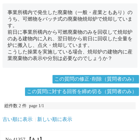
事業所構内で発生した廃棄物（一般・産業ともあり）の
うち、可燃物をバッチ式の廃棄物焼却炉で焼却していま
す。
前日に事業所構内から可燃廃棄物のみを回収して焼却炉
のある建物内に入れ、翌日朝から前日に回収した全量を
炉に搬入し、点火・焼却しています。
こうした操業を実施している場合、焼却炉の建物内に産
業廃棄物の表示や分別は必要なのでしょうか？
この質問の修正･削除（質問者のみ）
この質問に対する回答を締め切る（質問者のみ）
総件数 2 件 page 1/1
古い順に表示
新しい順に表示
No.41357
【A-1】