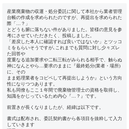
産業廃棄物の収運・処分委託に関して本社から業者管理
台帳の作成を求められたのですが、再提出を求められた
際「…？」
とどうも腑に落ちない件がありました。皆様の意見を参
考にさせていただきたく、投稿しました。
「差戻した本人に確認すれば良いではないか」とツッコ
ミをもらいそうですが､これまでも質問に対し少々ズレ
た回答や
度重なる追加要求や二転三転がみられる相手で、触らぬ
神になんとやら…要求のままに『最終処分(業者・場所)
に、その
まま処理業者をコピペして再提出しようか』という方向
性になりつつあります。
私も同僚もここ１年間で廃棄物管理士の資格を取得し、
知識をかじっているため内心『…？』です。
前置きが長くなりましたが、経緯は以下です。
書式は配布され、委託契約書から各項目を抜粋して入力
していきます