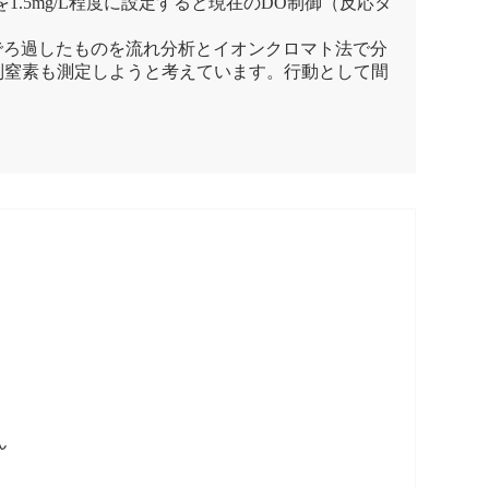
.5mg/L程度に設定すると現在のDO制御（反応タ
でろ過したものを流れ分析とイオンクロマト法で分
別窒素も測定しようと考えています。行動として間
。
ん