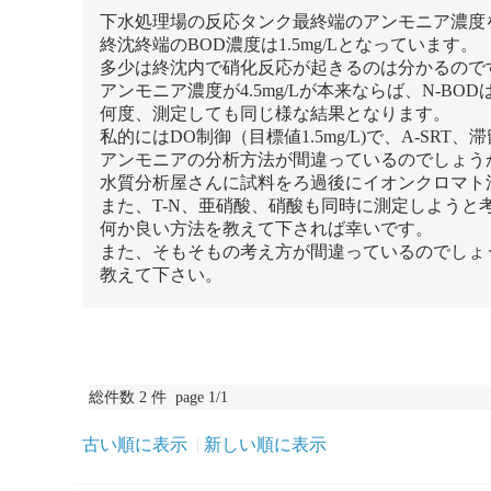
下水処理場の反応タンク最終端のアンモニア濃度を流
終沈終端のBOD濃度は1.5mg/Lとなっています。
多少は終沈内で硝化反応が起きるのは分かるので
アンモニア濃度が4.5mg/Lが本来ならば、N-BOD
何度、測定しても同じ様な結果となります。
私的にはDO制御（目標値1.5mg/L)で、A-SR
アンモニアの分析方法が間違っているのでしょう
水質分析屋さんに試料をろ過後にイオンクロマト
また、T-N、亜硝酸、硝酸も同時に測定しようと
何か良い方法を教えて下されば幸いです。
また、そもそもの考え方が間違っているのでしょ
教えて下さい。
総件数 2 件 page 1/1
古い順に表示
新しい順に表示