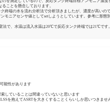
度なのを測定しているので、反応タンク終端目標アンモニア濃度を1
になることを懸念しております。
ンク終端の水を流れ分析法で分析頂きましたが、濃度が高いの
ンモニアセンサ値としてsetしようとしています。参考に形態
窒法で、水温は流入水温は20℃で反応タンク終端では21℃です
た可能性があります
探索していることは間違っていないと思います
LSSを抱えてASRTを大きくすることくらいしか思いつきませ