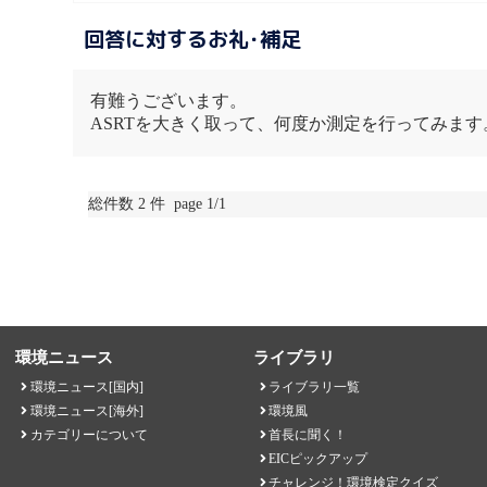
回答に対するお礼･補足
有難うございます。
ASRTを大きく取って、何度か測定を行ってみます
総件数 2 件 page 1/1
環境ニュース
ライブラリ
環境ニュース[国内]
ライブラリ一覧
環境ニュース[海外]
環境風
カテゴリーについて
首長に聞く！
EICピックアップ
チャレンジ！環境検定クイズ