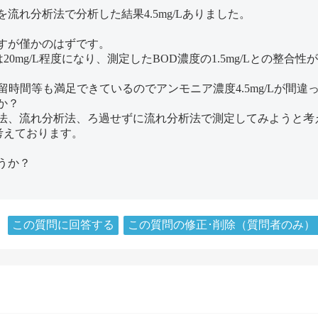
れ分析法で分析した結果4.5mg/Lありました。
すが僅かのはずです。
は20mg/L程度になり、測定したBOD濃度の1.5mg/Lとの整合
T、滞留時間等も満足できているのでアンモニア濃度4.5mg/Lが
か？
法、流れ分析法、ろ過せずに流れ分析法で測定してみようと考
考えております。
うか？
この質問に回答する
この質問の修正･削除（質問者のみ）