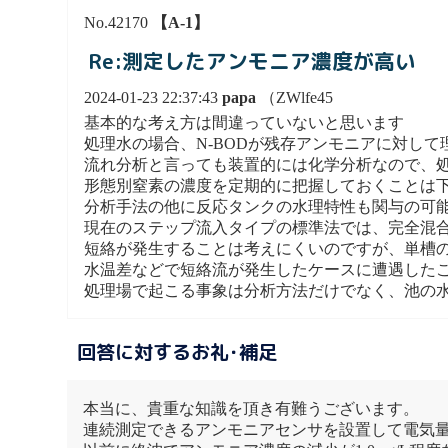
No.42170
【A-1】
Re:測定したアンモニア濃度が高い
2024-01-23 22:37:43
papa
（ZWlfe45
基本的な考え方は間違っていないと思います
処理水の場合、N-BODが残存アンモニアに対し
流れ分析と言っても装置的には化学分析なので、
形態別窒素の濃度を定期的に把握しておくことは
分析手法の他に反応タンクの水理特性も関与の可
現在のステップ流入タイプの標準法では、完全混
短絡が発生することは考えにくいのですが、単槽
水温差などで短絡流が発生したケースに遭遇した
処理場で起こる事象は分析方法だけでなく、池の
回答に対するお礼･補足
本当に、貴重な知識を頂き有難うございます。
連続測定できるアンモニアセンサを設置して電気