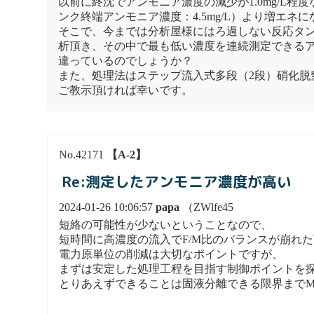
以前に終沈でアンモニア濃度の減少が1.0mg/L程
ンク終端アンモニア濃度：4.5mg/L）より増エネ
そこで、今までは分析屋様にはろ過しない反応タ
析頂き、その中で最も低い濃度を連続測定できるア
違っているのでしょうか？
また、処理法はステップ流入式多段（2段）硝化脱
ご教示頂ければ幸いです。
No.42171
【A-2】
Re:測定したアンモニア濃度が高い
2024-01-26 10:06:57
papa
（ZWlfe45
短絡の可能性が少ないということなので、
短時間に高濃度の流入でF/M比のバランスが崩れ
電力原単位の削減は大切なポイントですが、
まずは安定した処理工程を目指す制御ポイントを
とりあえずできることは固液分離できる限界までM