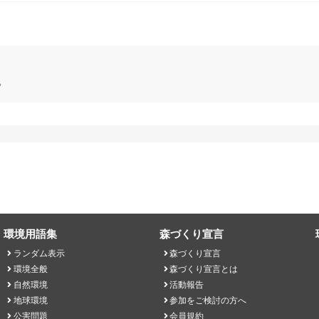
。
環境用語集
森づくり宣言
ランダム表示
森づくり宣言
環境全般
森づくり宣言とは
自然環境
活動報告
地球環境
参加をご検討の方へ
公害問題
会員規約