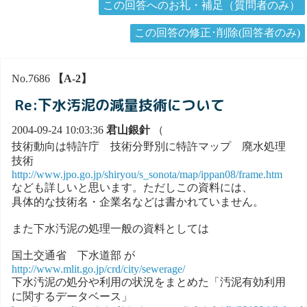
この回答へのお礼・補足（質問者のみ）
この回答の修正･削除(回答者のみ)
No.7686
【A-2】
Re:下水汚泥の減量技術について
2004-09-24 10:03:36
君山銀針
（
技術動向は特許庁 技術分野別に特許マップ 廃水処理
技術
http://www.jpo.go.jp/shiryou/s_sonota/map/ippan08/frame.htm
なども詳しいと思います。ただしこの資料には、
具体的な技術名・企業名などは書かれていません。
また下水汚泥の処理一般の資料としては
国土交通省 下水道部 が
http://www.mlit.go.jp/crd/city/sewerage/
下水汚泥の処分や利用の状況をまとめた「汚泥有効利用
に関するデータベース」