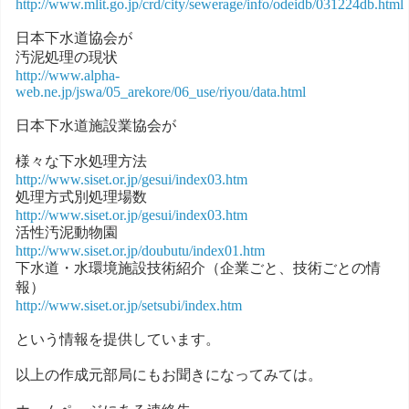
http://www.mlit.go.jp/crd/city/sewerage/info/odeidb/031224db.html
日本下水道協会が
汚泥処理の現状
http://www.alpha-
web.ne.jp/jswa/05_arekore/06_use/riyou/data.html
日本下水道施設業協会が
様々な下水処理方法
http://www.siset.or.jp/gesui/index03.htm
処理方式別処理場数
http://www.siset.or.jp/gesui/index03.htm
活性汚泥動物園
http://www.siset.or.jp/doubutu/index01.htm
下水道・水環境施設技術紹介（企業ごと、技術ごとの情
報）
http://www.siset.or.jp/setsubi/index.htm
という情報を提供しています。
以上の作成元部局にもお聞きになってみては。