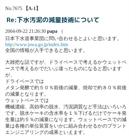
No.7675
【A-1】
Re:下水汚泥の減量技術について
2004-09-22 21:26:30
papa
（
日本下水道事業団に問い合わせるとよいと思います。
http://www.jswa.go.jp/index.htm
全国の情報が入手できると思います。
大雑把な話ですが、ドライベースで考えるかウェットベ
ースで考えるかでだいぶ違ったものになると思います
が、
ドライベースでは
メタン発酵で約５０％前後の減量、焼却で約８０％前後
の減量となります。
ウェットベースでは
機械濃縮、高効率の脱水、汚泥調質など手法はいろいろ
です。脱水ケーキの含水率を１％下げるだけでケーキ発
生量は約５％の減量になります。ウェットベースでの減
量は各種の単位装置をいかに組み合わせるかのプラント
エンジニアリングの成果といえます。