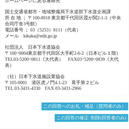
ホームページにある連絡先
国土交通省都市・地域整備局下水道部下水道企画課
所 在 地 ； 〒100-8918 東京都千代田区霞が関2-1-3（中央
合同庁舎3号館）
電話番号 ； 03（5253）8111（代表）
メール kikaka@mlit.go.jp
社団法人 日本下水道協会
〒100ｰ0004東京都千代田区大手町2-6-2（日本ビル１階）
TEL03-5200ｰ0811（大代表） FAX03ｰ5200ｰ0839（大代
表）
（社）日本下水道施設業協会
〒105-0001 港区虎ノ門4-1-23 葺手第２ビル
TEL 03-3431-4330 FAX 03-3431-2966
この回答へのお礼・補足（質問者のみ）
この回答の修正･削除(回答者のみ)