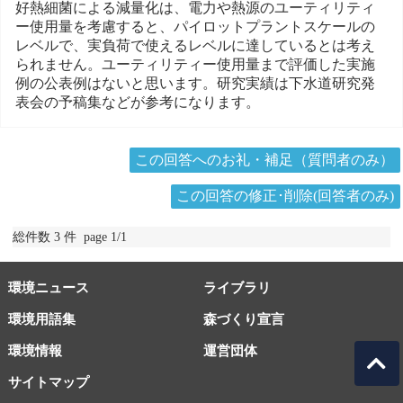
好熱細菌による減量化は、電力や熱源のユーティリティ
ー使用量を考慮すると、パイロットプラントスケールの
レベルで、実負荷で使えるレベルに達しているとは考え
られません。ユーティリティー使用量まで評価した実施
例の公表例はないと思います。研究実績は下水道研究発
表会の予稿集などが参考になります。
この回答へのお礼・補足（質問者のみ）
この回答の修正･削除(回答者のみ)
総件数 3 件 page 1/1
環境ニュース
ライブラリ
環境用語集
森づくり宣言
環境情報
運営団体
サイトマップ