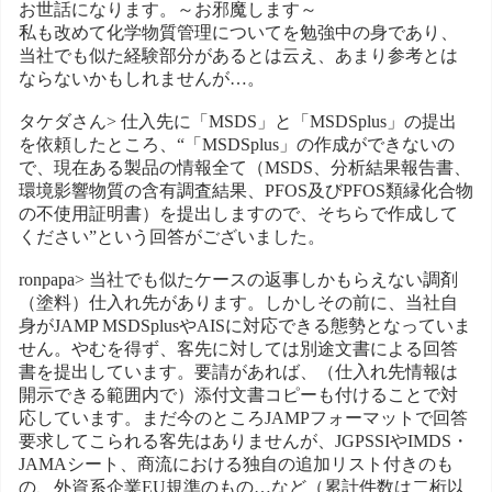
お世話になります。～お邪魔します～
私も改めて化学物質管理についてを勉強中の身であり、
当社でも似た経験部分があるとは云え、あまり参考とは
ならないかもしれませんが…。
タケダさん> 仕入先に「MSDS」と「MSDSplus」の提出
を依頼したところ、“「MSDSplus」の作成ができないの
で、現在ある製品の情報全て（MSDS、分析結果報告書、
環境影響物質の含有調査結果、PFOS及びPFOS類縁化合物
の不使用証明書）を提出しますので、そちらで作成して
ください”という回答がございました。
ronpapa> 当社でも似たケースの返事しかもらえない調剤
（塗料）仕入れ先があります。しかしその前に、当社自
身がJAMP MSDSplusやAISに対応できる態勢となっていま
せん。やむを得ず、客先に対しては別途文書による回答
書を提出しています。要請があれば、（仕入れ先情報は
開示できる範囲内で）添付文書コピーも付けることで対
応しています。まだ今のところJAMPフォーマットで回答
要求してこられる客先はありませんが、JGPSSIやIMDS・
JAMAシート、商流における独自の追加リスト付きのも
の、外資系企業EU規準のもの…など（累計件数は二桁以