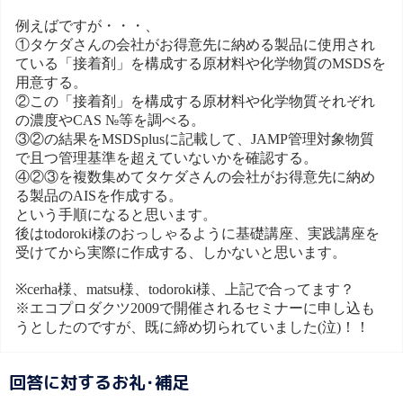
例えばですが・・・、
①タケダさんの会社がお得意先に納める製品に使用され
ている「接着剤」を構成する原材料や化学物質のMSDSを
用意する。
②この「接着剤」を構成する原材料や化学物質それぞれ
の濃度やCAS №等を調べる。
③②の結果をMSDSplusに記載して、JAMP管理対象物質
で且つ管理基準を超えていないかを確認する。
④②③を複数集めてタケダさんの会社がお得意先に納め
る製品のAISを作成する。
という手順になると思います。
後はtodoroki様のおっしゃるように基礎講座、実践講座を
受けてから実際に作成する、しかないと思います。
※cerha様、matsu様、todoroki様、上記で合ってます？
※エコプロダクツ2009で開催されるセミナーに申し込も
うとしたのですが、既に締め切られていました(泣)！！
回答に対するお礼･補足