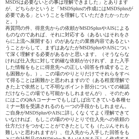
MSDSは必要ないとの事は理解できました」とあります
が、どちらかというと「MSDSplusの作成にはMSDSplusが
必要である」ということを理解していただきたかったか
と。）
再質問の件、得意先からの依頼がMSDSplusやAISによる
ものなのであれば、それに対応する（あるいはそれをさ
らに上流へ展開する）のがあなたの業務内容であるとい
うことからして、まずはあなたがMSDSplusやAISについ
て深く理解する必要があるかと思います。（そうならな
ければ仕入先に対して的確な依頼がかけれず、また入手
した情報をもとに得意先への正しい回答を作成すること
も困難かも。）。この場のやりとりだけでそれらをすべ
て得ることは困難かと思われますので（ある程度理解で
きた上で依然として不明なポイント部分についての確認
だけならこの場でも可能かもしれませんが）、そのため
にはこのQ&Aコーナーでもしばしば出てきている各種セ
ミナー類を受講されるのも一つの手段かもしれません。
ご自身がMSDSplusやAISに詳しくなくてよく理解できて
いなければ、もしこの場のやりとりで仕入先への依頼の
仕方だけをつかむことができたとしても（たぶんそれも
難しいと思われますが）、仕入先から入手した回答をも
とに自社製品のMSDSplusあるいはAISを正しく作成する