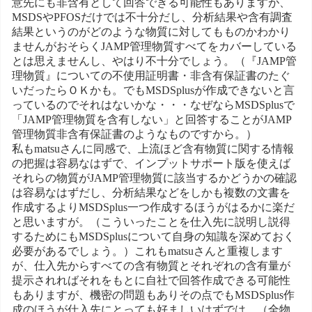
意先にも非含有として回答できる可能性もありますが、
MSDSやPFOSだけでは不十分だし、分析結果や含有調査
結果というのがどのような物質に対してもものかわかり
ませんがおそらくJAMP管理物質すべてをカバーしている
とは思えませんし、やはり不十分でしょう。（『JAMP管
理物質』についての不使用証明書・非含有保証書のたぐ
いだったらＯＫかも。でもMSDSplusが作成できないと言
っているのでそれはないかな・・・なぜならMSDSplusで
「JAMP管理物質を含有しない」と回答することがJAMP
管理物質非含有保証書のようなものですから。）
私もmatsuさんに同感で、上流ほど含有物質に関する情報
の把握は容易なはずで、インプットサポート版を使えば
それらの物質がJAMP管理物質に該当するかどうかの確認
は容易なはずだし、分析結果などをしかも複数の文書を
作成するよりMSDSplus一つ作成するほうがはるかに楽だ
と思いますが。（こういったことを仕入先に説明し説得
するためにもMSDSplusについて自身の知識を深めておく
必要があるでしょう。）これもmatsuさんと重複します
が、仕入先からすべての含有物質とそれぞれの含有量が
提示されればそれをもとに自社で回答作成できる可能性
もありますが、機密の問題もありその点でもMSDSplus作
成のほうが仕入先にとっても好ましいはずでは。（全物