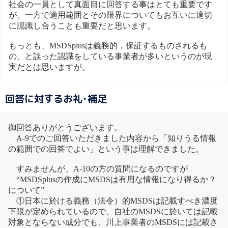
社会の一員として真面目に回答する事はとても重要です
が、一方で適用範囲とその限界についてもお互いに適切
に認識し合うことも重要だと思います。
もっとも、MSDSplusは義務的，保証するものされるも
の、と誤った認識をしている事業者が多いというのが現
実だとは思いますが。
回答に対するお礼･補足
御回答ありがとうございます。
A-9でのご回答いただきました内容から「知りうる情報
の範囲での回答でよい」という事は理解できました。
すみませんが、A-10の方の質問になるのですが
“MSDSplusの作成にMSDSは有用な情報になり得るか？
について”
①日本に於ける義務（法令）的MSDSは記載すべき濃度
下限が定められているので、自社のMSDSに於いては記載
対象とならない成分でも、川上事業者のMSDSには記載さ