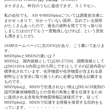
タケダさん、昨日のうちに返信できず、スミマセン。
私の会社でも、AIS やMSDSplusについては調査担当者に
まかせっきりで、分かっていない箇所、忘れている箇所
がたくさんあったので、過去の資料を慌てて引っ張り出
しました(おかげでもう一度勉強しなければ、という意欲
も湧きましたが)。
JAMPホームページに次のFAQがあり、こう書いてありま
す。
MSDSplusとMSDSの違いは？
MSDSは、国内規格としては[JIS Z7250]、国際規格として
はISO11014-1(内容はJISろ同じです)としてその記述内容が
標準化されています。化学物質や化学物質が含まれる原
材料などを安全に取り扱うために必要な情報を記載する
ものです。
MSDSplusは、MSDSで伝達されない例えばREACH規則の
認可対象候補物質などの含有の有無と量を伝達するため
に提供される含有化学物質情報記述様式です。従って
MSDSplusは、MSDSで伝達する情報を保管する目的をも
っています。・・・・・・・・・