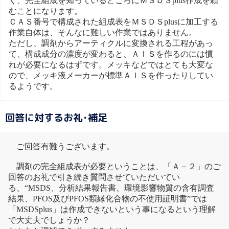
く、完全組成を知っているところにＭＳＤＳplus作成を頼
むことになります。
ＣＡＳ番号で構成された組成表をＭＳＤＳplusに加工する
作業自体は、そんなに難しい作業ではありません。
ただし、調剤からアーティクルに変換される工程があっ
て、構成成分の濃度が変わると、ＡＩＳを作るのには慣
れが必要になるはずです。メッキなどではとても大変な
ので、メッキ液メーカーが標準ＡＩＳを作ったりしてい
るようです。
回答に対するお礼･補足
ご回答有難うございます。
調剤の完全組成表が必要ということは、「Ａ－２」のご
回答のお礼で引き続き質問させていただいてい
る、“MSDS、分析結果報告書、環境影響物質の含有調査
結果、PFOS及びPFOS類縁化合物の不使用証明書”では
「MSDSplus」は作成できないという事になるという理解
で大丈夫でしょうか？