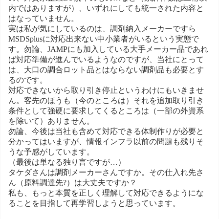
内ではありますが）、いずれにしても統一された内容と
はなっていません。
実は私が気にしているのは、調剤納入メーカーですら
MSDSplusに対応出来ない中小業者がいるという実態で
す。勿論、JAMPにも加入している大手メーカー品であれ
ば対応準備が進んでいるようなのですが、当社にとって
は、大口の調合ロット品とはならない調剤品も必要とす
るのです。
対応できないから取り引き停止というわけにもいきませ
ん。客先のほうも（今のところは）それを追加取り引き
条件として強硬に要求してくるところは（一部の外資系
を除いて）ありません。
勿論、今後は当社も含めて対応できる体制作りが必要と
分かってはいますが、情報インフラ以前の問題も残りそ
うな予感がしています。
（最後は単なる独り言ですが…）
タケダさんは調剤メーカーさんですか。その仕入れ先さ
ん（原料調達先?）は大丈夫ですか？
私も、もっと本質を正しく理解して対応できるようにな
ることを目指して再学習しようと思っています。