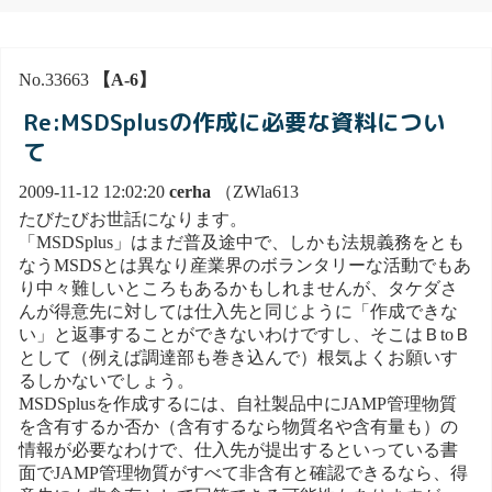
No.33663
【A-6】
Re:MSDSplusの作成に必要な資料につい
て
2009-11-12 12:02:20
cerha
（ZWla613
たびたびお世話になります。
「MSDSplus」はまだ普及途中で、しかも法規義務をとも
なうMSDSとは異なり産業界のボランタリーな活動でもあ
り中々難しいところもあるかもしれませんが、タケダさ
んが得意先に対しては仕入先と同じように「作成できな
い」と返事することができないわけですし、そこはＢtoＢ
として（例えば調達部も巻き込んで）根気よくお願いす
るしかないでしょう。
MSDSplusを作成するには、自社製品中にJAMP管理物質
を含有するか否か（含有するなら物質名や含有量も）の
情報が必要なわけで、仕入先が提出するといっている書
面でJAMP管理物質がすべて非含有と確認できるなら、得