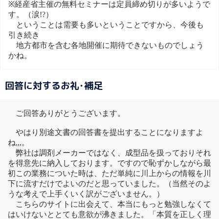
※経産省主催の無料セミナーは定員締め切りが多いようで
す。（涙!?）
ということは需要も多いということですから、今後も
引き続き
地方都市を含む各地開催に期待できないものでしょう
かね。
回答に対するお礼･補足
ご回答ありがとうございます。
やはり別途文書の回答書を提出することになりますよ
ね,,,。
弊社は調剤メーカーではなく、成型品を扱っておりそれ
を得意先に納入しております。ですので恥ずかしながら最
初この業務についた時は、ただ単純に川上からの情報を川
下に流すだけでよいのだと思っていました。（当然そのよ
うな考えで上手くいく訳がございません。）
こちらのサイトに出会えて、本当にもっと勉強しなくて
はいけないととても意欲が沸きました。「本質を正しく理