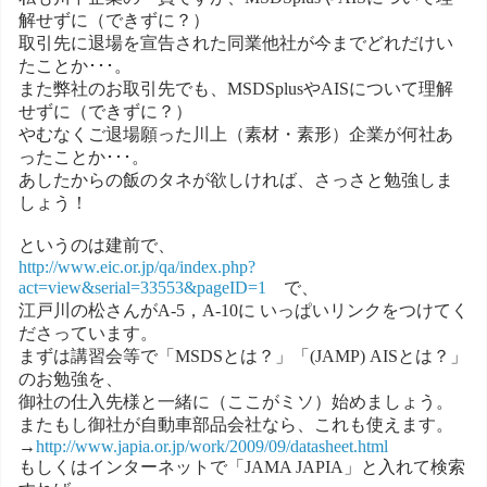
解せずに（できずに？）
取引先に退場を宣告された同業他社が今までどれだけい
たことか･･･。
また弊社のお取引先でも、MSDSplusやAISについて理解
せずに（できずに？）
やむなくご退場願った川上（素材・素形）企業が何社あ
ったことか･･･。
あしたからの飯のタネが欲しければ、さっさと勉強しま
しょう！
というのは建前で、
http://www.eic.or.jp/qa/index.php?
act=view&serial=33553&pageID=1
で、
江戸川の松さんがA-5，A-10に いっぱいリンクをつけてく
ださっています。
まずは講習会等で「MSDSとは？」「(JAMP) AISとは？」
のお勉強を、
御社の仕入先様と一緒に（ここがミソ）始めましょう。
またもし御社が自動車部品会社なら、これも使えます。
→
http://www.japia.or.jp/work/2009/09/datasheet.html
もしくはインターネットで「JAMA JAPIA」と入れて検索