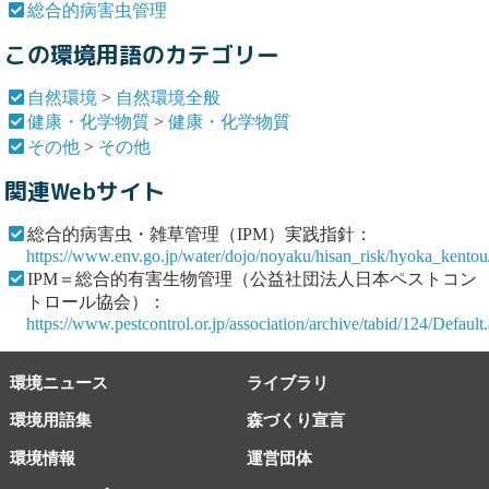
総合的病害虫管理
この環境用語のカテゴリー
自然環境
>
自然環境全般
健康・化学物質
>
健康・化学物質
その他
>
その他
関連Webサイト
総合的病害虫・雑草管理（IPM）実践指針：
https://www.env.go.jp/water/dojo/noyaku/hisan_risk/hyoka_kentou
IPM＝総合的有害生物管理（公益社団法人日本ペストコン
トロール協会）：
https://www.pestcontrol.or.jp/association/archive/tabid/124/Default
環境ニュース
ライブラリ
環境用語集
森づくり宣言
環境情報
運営団体