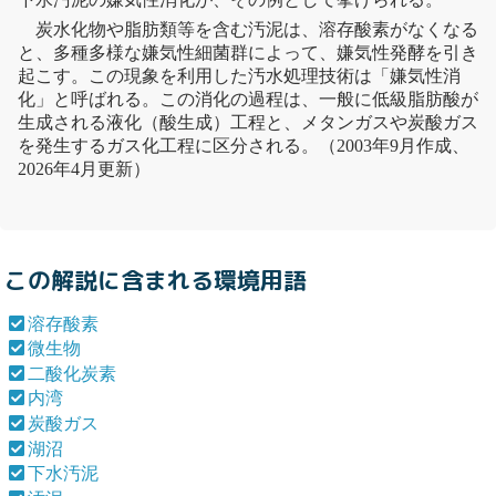
炭水化物や脂肪類等を含む
汚泥
は、
溶存酸素
がなくなる
と、多種多様な嫌気性細菌群によって、嫌気性発酵を引き
起こす。この現象を利用した汚水処理技術は「嫌気性消
化」と呼ばれる。この消化の過程は、一般に低級脂肪酸が
生成される液化（酸生成）工程と、
メタン
ガスや
炭酸ガス
を発生するガス化工程に区分される。（2003年9月作成、
2026年4月更新）
この解説に含まれる環境用語
溶存酸素
微生物
二酸化炭素
内湾
炭酸ガス
湖沼
下水汚泥