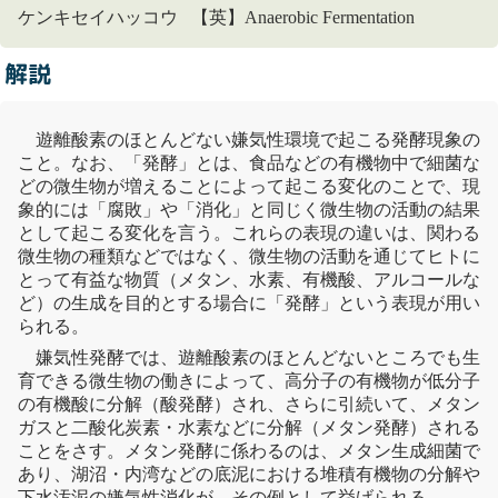
ケンキセイハッコウ 【英】Anaerobic Fermentation
解説
遊離酸素のほとんどない嫌気性環境で起こる発酵現象の
こと。なお、「発酵」とは、食品などの有機物中で細菌な
どの
微生物
が増えることによって起こる変化のことで、現
象的には「腐敗」や「消化」と同じく
微生物
の活動の結果
として起こる変化を言う。これらの表現の違いは、関わる
微生物
の種類などではなく、
微生物
の活動を通じてヒトに
とって有益な物質（
メタン
、水素、有機酸、アルコールな
ど）の生成を目的とする場合に「発酵」という表現が用い
られる。
嫌気性発酵では、遊離酸素のほとんどないところでも生
育できる
微生物
の働きによって、高分子の有機物が低分子
の有機酸に分解（酸発酵）され、さらに引続いて、
メタン
ガスと
二酸化炭素
・水素などに分解（
メタン
発酵）される
ことをさす。
メタン
発酵に係わるのは、
メタン
生成細菌で
あり、
湖沼
・
内湾
などの底泥における堆積有機物の分解や
下水
汚泥
の嫌気性消化が、その例として挙げられる。