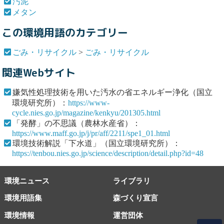
汚泥
メタン
この環境用語のカテゴリー
ごみ・リサイクル
>
ごみ・リサイクル
関連Webサイト
嫌気性処理技術を用いた汚水の省エネルギー浄化（国立
環境研究所）：
https://www-
cycle.nies.go.jp/magazine/kenkyu/201305.html
「発酵」の不思議（農林水産省）：
https://www.maff.go.jp/j/pr/aff/2211/spe1_01.html
環境技術解説「下水道」（国立環境研究所）：
https://tenbou.nies.go.jp/science/description/detail.php?id=48
環境ニュース
ライブラリ
環境用語集
森づくり宣言
環境情報
運営団体