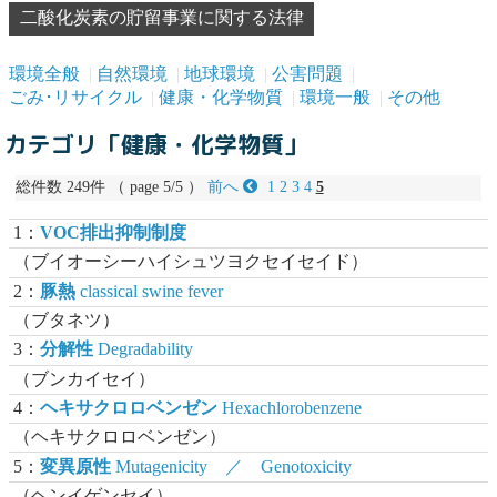
二酸化炭素の貯留事業に関する法律
環境全般
自然環境
地球環境
公害問題
ごみ･リサイクル
健康・化学物質
環境一般
その他
カテゴリ「健康・化学物質」
総件数 249件 （ page 5/5 ）
前へ
1
2
3
4
5
1：
VOC排出抑制制度
（ブイオーシーハイシュツヨクセイセイド）
2：
豚熱
classical swine fever
（ブタネツ）
3：
分解性
Degradability
（ブンカイセイ）
4：
ヘキサクロロベンゼン
Hexachlorobenzene
（ヘキサクロロベンゼン）
5：
変異原性
Mutagenicity ／ Genotoxicity
（ヘンイゲンセイ）