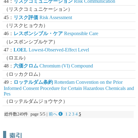
44：
リスクコミュニケーション
Risk Communication
（リスクコミュニケーション）
45：
リスク評価
Risk Assessment
（リスクヒョウカ）
46：
レスポンシブル・ケア
Responsible Care
（レスポンシブルケア）
47：
LOEL
Lowest-Observed-Effect Level
（ロエル）
48：
六価クロム
Chromium (VI) Compound
（ロッカクロム）
49：
ロッテルダム条約
Rotterdam Convention on the Prior
Informed Consent Procedure for Certain Hazardous Chemicals and
Pes
（ロッテルダムジョウヤク）
総件数249件 page 5/5 |
前へ
1
2
3
4
5
索引