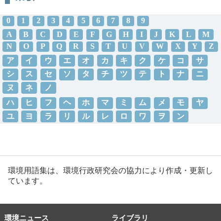
0
1
2
3
4
5
6
7
8
9
A
B
C
D
E
F
G
H
I
J
K
L
M
N
O
P
Q
R
S
T
U
V
W
X
Y
Z
ア
イ
ウ
エ
オ
カ
キ
ク
ケ
コ
サ
シ
ス
セ
ソ
タ
チ
ツ
テ
ト
ナ
ニ
ヌ
ネ
ノ
ハ
ヒ
フ
ヘ
ホ
マ
ミ
ム
メ
モ
ヤ
ユ
ヨ
ラ
リ
ル
レ
ロ
ワ
ヲ
ン
環境用語集は、環境行政研究会の協力により作成・更新し
ています。
環境ニュース
ライブラリ