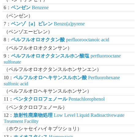
6：
ベンゼン
Benzene
（ベンゼン）
7：
ベンゾ［a］ピレン
Benzo[a]pyrene
（ベンゾエーピレン）
8：
ペルフルオロオクタン酸
perfluorooctanoic acid
（ペルフルオロオクタンサン）
9：
ペルフルオロオクタンスルホン酸塩
perfluorooctane
sulfonate
（ペルフルオロオクタンスルホンサンエン）
10：
ペルフルオロヘキサンスルホン酸
Perfluorohexane
sulfonic acid
（ペルフルオロヘキサンスルホンサン）
11：
ペンタクロロフェノール
Pentachlorophenol
（ペンタクロロフェノール）
12：
放射性廃棄物処理
Low Level Liquid Radioactivewaste
Treatment Facility
（ホウシャセイハイキブツショリ）
13：
ホメオスタシス
Homeostasis