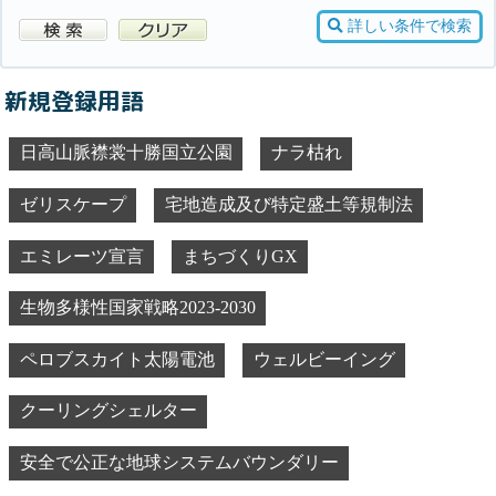
詳しい条件で検索
新規登録用語
日高山脈襟裳十勝国立公園
ナラ枯れ
ゼリスケープ
宅地造成及び特定盛土等規制法
エミレーツ宣言
まちづくりGX
生物多様性国家戦略2023-2030
ペロブスカイト太陽電池
ウェルビーイング
クーリングシェルター
安全で公正な地球システムバウンダリー