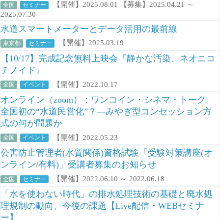
【開催】2025.08.01 【募集】2025.04.21 ～
全国
セミナー
2025.07.30
水道スマートメーターとデータ活用の最前線
【開催】2025.03.19
東京都
セミナー
【10/17】完成記念無料上映会『静かな汚染、ネオニコ
チノイド』
【開催】2022.10.17
全国
イベント
オンライン（zoom）：ワンコイン・シネマ・トーク
全国初の“水道民営化”？―みやぎ型コンセッション方
式の何が問題か
【開催】2022.05.23
全国
イベント
公害防止管理者(水質関係)資格試験「受験対策講座(オ
ンライン/有料)」受講者募集のお知らせ
【開催】2022.06.10 ～ 2022.06.18
全国
セミナー
「水を使わない時代」の排水処理技術の基礎と廃水処
理規制の動向、今後の課題【Live配信・WEBセミナ
ー】