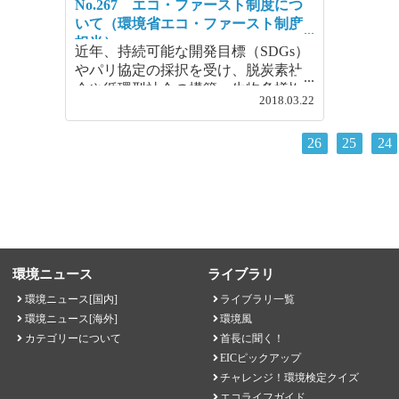
深刻化
No.267 エコ・ファースト制度につ
す。
いて（環境省エコ・ファースト制度
担当）
近年、持続可能な開発目標（SDGs）
やパリ協定の採択を受け、脱炭素社
会や循環型社会の構築、生物多様性
2018.03.22
の確保といった環境問題の様々な分
野において、自ら積極的な取組を進
26
25
24
める企業が増えています。環境対策
は企業経営の足を引っ張るものでは
なく、むしろ環境という要素を取り
込まなければ企業経営が成り立たな
い、という考えが世界の潮流となっ
ています。
環境ニュース
ライブラリ
環境ニュース[国内]
ライブラリ一覧
環境ニュース[海外]
環境風
カテゴリーについて
首長に聞く！
EICピックアップ
チャレンジ！環境検定クイズ
エコライフガイド