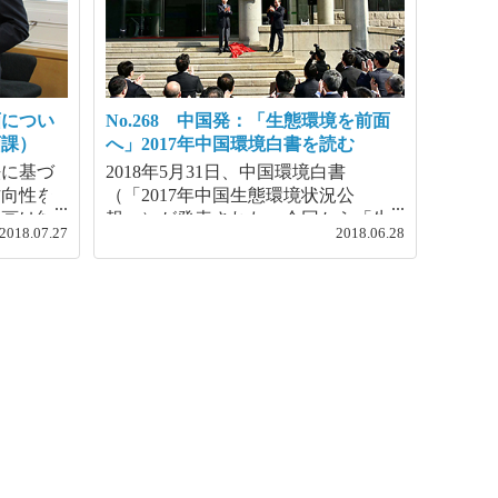
画につい
No.268 中国発：「生態環境を前面
画課）
へ」2017年中国環境白書を読む
法に基づ
2018年5月31日、中国環境白書
方向性を
（「2017年中国生態環境状況公
画は約6
報」）が発表された。今回から「生
2018.07.27
2018.06.28
り、この
態環境状況公報」と名前を変え、新
月17日に
たに「生態」の2文字が加わった（こ
は、地球
れまでは「環境状況公報」）。第13
た国際的
次5ヵ年計画期間（2016-20年）に入
発目標
ってから、5カ年計画をはじめとして
採択後に
これまでの「環境」から「生態環
計画であ
境」へと名を変えるものが相次ぎ、
でなく、
2018年3月に開催された全国人民代表
解決」し
大会（日本の国会に相当）では政府
す。
の機構改革が審議され、これまでの
環境保護部（「部」は日本の「省」