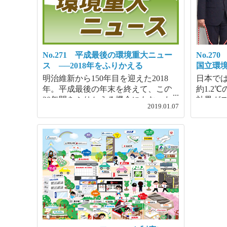
No.271 平成最後の環境重大ニュー
No.2
ス ──2018年をふりかえる
国立環
明治維新から150年目を迎えた2018
日本では
年。平成最後の年末を終えて、この
約1.2
30年間をふりかえる機会にもなった
効果ガ
2019.01.07
のではないでしょうか。
ば、今
ます。今
を超え
り、ま
出たり
感じる
しょう
暖化）
めとす
高潮と
者の増