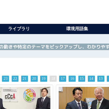
ライブラリ
環境用語集
の動きや特定のテーマをピックアップし、わかりや
23
22
21
20
19
18
17
16
15
14
13