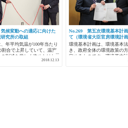
70 気候変動への適応に向けた
No.269 第五次環境基本計
境研究所の取組
て（環境省大臣官房環境計
、年平均気温が100年当たり
環境基本計画は、環境基本
℃の割合で上昇していて、温室
き、政府全体の環境政策の
スの削減を厳しく進めなけれ
定めるものです。環境基本計
2018.12.13
後もさらなる上昇が見込まれ
年ごとに見直しを行ってお
年は夏に多数の地域で40℃
度、第五次計画を平成30年4
るなど記録的な猛暑となった
閣議決定しました。本計画
た、豪雨による甚大な被害が
規模の環境の危機を反映し
するなど、異常な気象を肌で
合意である「持続可能な開
機会が多かったのではないで
（SDGs）」と「パリ協定」
か。今の調子で気候変動（温
初めて策定された環境基本
が進んでいくと、稲作をはじ
り、環境に関する課題のみ
る農作物への悪影響や洪水や
経済・社会的課題も「同時
いった災害の増加、熱中症患
ていくことを目指すもので
加など、その影響はますます