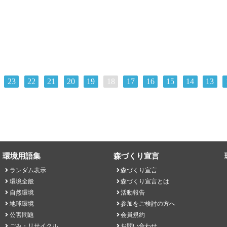
することが予想されていま
23
22
21
20
19
18
17
16
15
14
13
環境用語集
森づくり宣言
ランダム表示
森づくり宣言
環境全般
森づくり宣言とは
自然環境
活動報告
地球環境
参加をご検討の方へ
公害問題
会員規約
ごみ・リサイクル
お問い合わせ