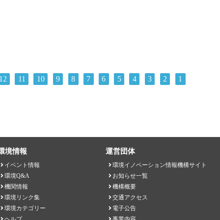
に相当）を再編拡充して4月に新たに
生態環境部が誕生した。
12
11
10
9
8
7
6
5
4
3
2
1
環境情報
運営団体
イベント情報
環境イノベーション情報機構サイト
環境Q&A
お知らせ一覧
機関情報
機構概要
環境リンク集
交通アクセス
環境カテゴリー
電子公告
ヘルプ
事業内容