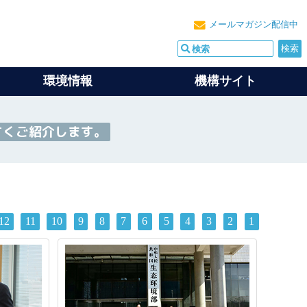
メールマガジン配信中
環境情報
機構サイト
すくご紹介します。
12
11
10
9
8
7
6
5
4
3
2
1